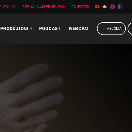
Y POLICY
SEGNALA UN PROBLEMA
CONTATTI
PRODUZIONI
PODCAST
WEBCAM
play_arrow
ASCOLTA