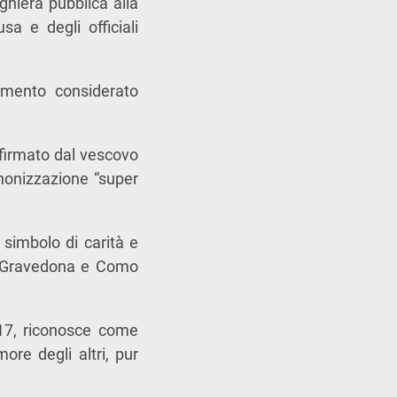
ghiera pubblica alla
sa e degli officiali
amento considerato
o firmato dal vescovo
nonizzazione “super
 simbolo di carità e
o, Gravedona e Como
7, riconosce come
ore degli altri, pur