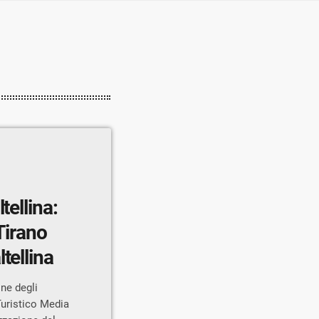
tellina:
Tirano
tellina
ne degli
Turistico Media