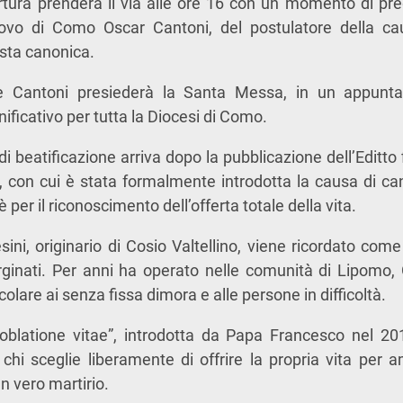
tura prenderà il via alle ore 16 con un momento di pre
covo di Como
Oscar Cantoni
, del postulatore della cau
iesta canonica.
ale Cantoni presiederà la Santa Messa, in un appunt
ificativo per tutta la
Diocesi di Como
.
di beatificazione arriva dopo la pubblicazione dell’Editt
, con cui è stata formalmente introdotta la causa di ca
è per il riconoscimento dell’offerta totale della vita.
ini, originario di
Cosio Valtellino
, viene ricordato come
rginati. Per anni ha operato nelle comunità di Lipom
colare ai senza fissa dimora e alle persone in difficoltà.
oblatione vitae”, introdotta da
Papa Francesco
nel 201
chi sceglie liberamente di offrire la propria vita per am
n vero martirio.