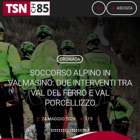
menu
play_arrow
ASCOLTA
CRONACA
SOCCORSO ALPINO IN
VALMASINO: DUE INTERVENTI TRA
VAL DEL FERRO E VAL
PORCELLIZZO
24 MAGGIO 2026
115
today