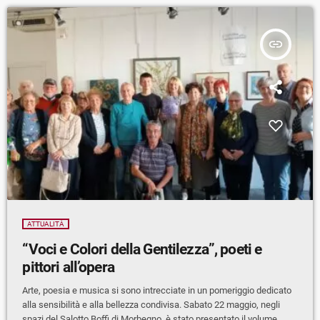
insert_link
ATTUALITÀ
“Voci e Colori della Gentilezza”, poeti e
pittori all’opera
Arte, poesia e musica si sono intrecciate in un pomeriggio dedicato
alla sensibilità e alla bellezza condivisa. Sabato 22 maggio, negli
spazi del Salotto Boffi di Morbegno, è stato presentato il volume