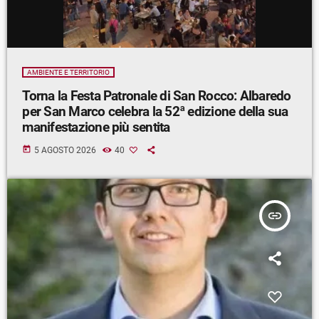
AMBIENTE E TERRITORIO
Torna la Festa Patronale di San Rocco: Albaredo
per San Marco celebra la 52ª edizione della sua
manifestazione più sentita
today
5 AGOSTO 2026
40
insert_link