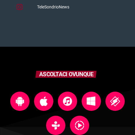
TeleSondrioNews
ASCOLTACI OVUNQUE