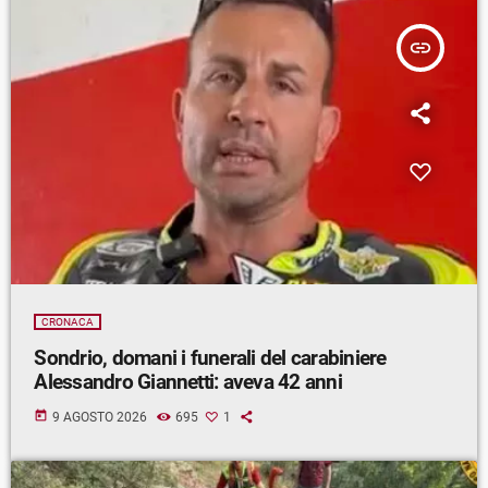
insert_link
CRONACA
Sondrio, domani i funerali del carabiniere
Alessandro Giannetti: aveva 42 anni
today
9 AGOSTO 2026
695
1