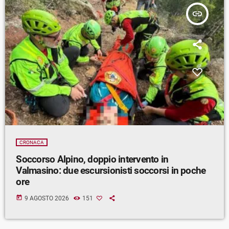
insert_link
CRONACA
Soccorso Alpino, doppio intervento in
Valmasino: due escursionisti soccorsi in poche
ore
today
9 AGOSTO 2026
151