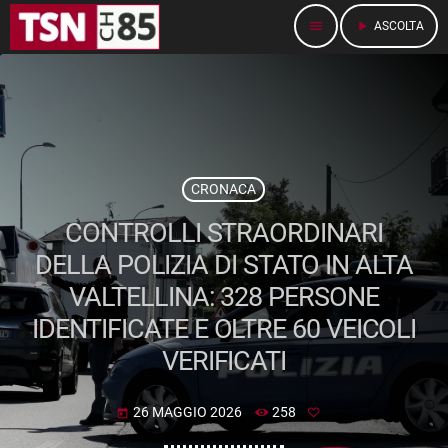
menu
play_arrow
ASCOLTA
CRONACA
CONTROLLI STRAORDINARI
DELLA POLIZIA DI STATO IN ALTA
VALTELLINA: 328 PERSONE
IDENTIFICATE E OLTRE 60 VEICOLI
VERIFICATI
26 MAGGIO 2026
258
today