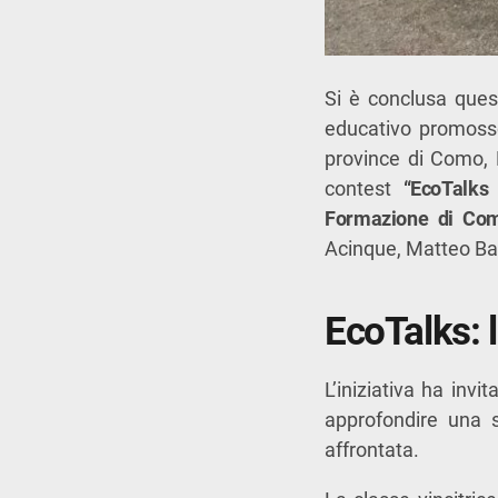
Si è conclusa que
educativo promosso
province di Como, 
contest
“EcoTalks
Formazione di Co
Acinque, Matteo Ba
EcoTalks: l
L’iniziativa ha invi
approfondire una s
affrontata.