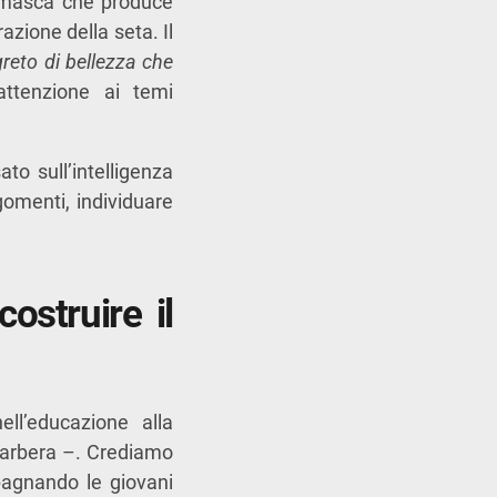
 comasca che produce
razione della seta. Il
egreto di bellezza che
attenzione ai temi
to sull’intelligenza
rgomenti, individuare
costruire il
ll’educazione alla
o Barbera –. Crediamo
pagnando le giovani