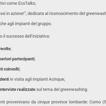
tivi come EcoTalks;
Classi in azione!”, dedicata al riconoscimento del greenwas
iche agli impianti del gruppo.
il successo dell’iniziativa:
nvolte
;
uperiori partecipanti
;
i coinvolti
;
denti
in visita agli impianti Acinque;
interviste realizzate
sul tema del greenwashing.
ipanti provenivano da cinque province lombarde: Como (5