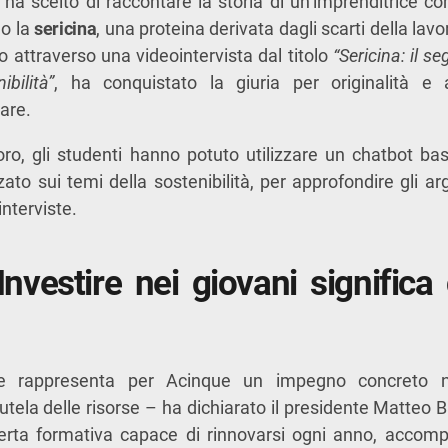
e ha scelto di raccontare la storia di un’imprenditrice
do la
sericina
, una proteina derivata dagli scarti della lavo
o attraverso una videointervista dal titolo
“Sericina: il s
bilità”
, ha conquistato la giuria per originalità e 
are.
ro, gli studenti hanno potuto utilizzare un chatbot basa
izzato sui temi della sostenibilità, per approfondire gli a
interviste.
nvestire nei giovani significa 
le rappresenta per Acinque un impegno concreto ne
 tutela delle risorse – ha dichiarato il presidente Matte
fferta formativa capace di rinnovarsi ogni anno, accom