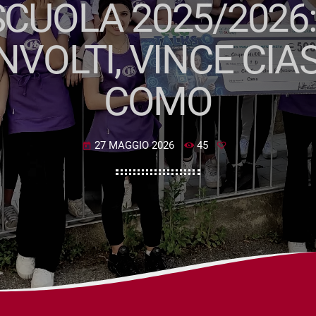
CUOLA 2025/2026:
NVOLTI, VINCE CI
COMO
27 MAGGIO 2026
45
today