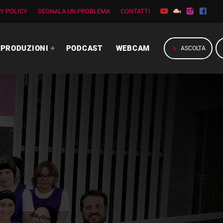
Y POLICY
SEGNALA UN PROBLEMA
CONTATTI
PRODUZIONI
PODCAST
WEBCAM
play_arrow
ASCOLTA