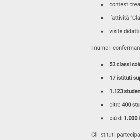
contest crea
l’attività “
visite didatt
I numeri confermano 
53 classi coi
17 istituti s
1.123 student
oltre
400 stu
più di
1.000 
Gli istituti partec