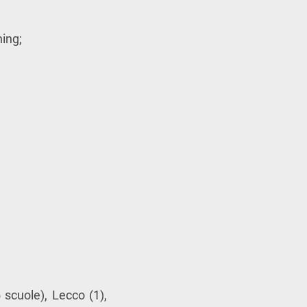
hing;
 scuole), Lecco (1),