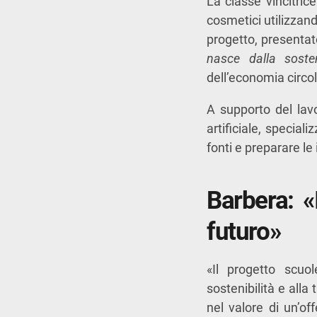
La classe vincitric
cosmetici utilizzan
progetto, presentat
nasce dalla sosteni
dell’economia circol
A supporto del lavo
artificiale, special
fonti e preparare le 
Barbera: «I
futuro»
«Il progetto scuo
sostenibilità e alla
nel valore di un’o