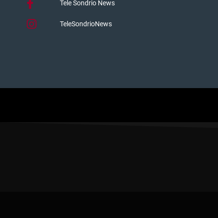
Tele Sondrio News
TeleSondrioNews