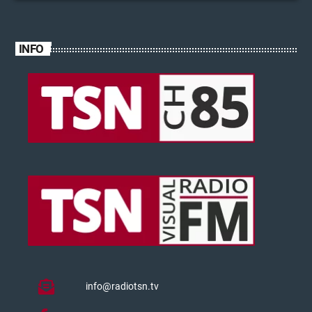
INFO
info@radiotsn.tv