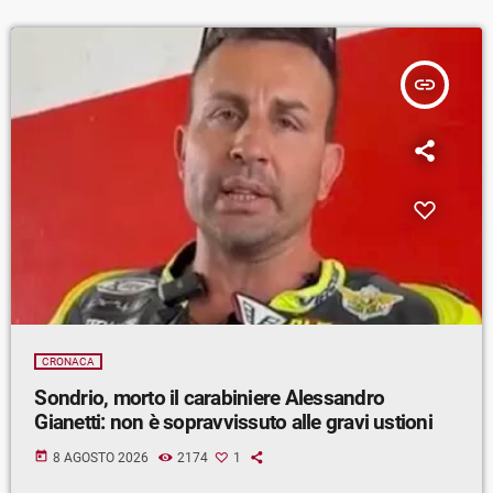
insert_link
CRONACA
Sondrio, morto il carabiniere Alessandro
Gianetti: non è sopravvissuto alle gravi ustioni
today
8 AGOSTO 2026
2174
1