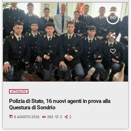
insert_link
ATTUALITÀ
Polizia di Stato, 16 nuovi agenti in prova alla
Questura di Sondrio
today
8 AGOSTO 2026
383
2
2