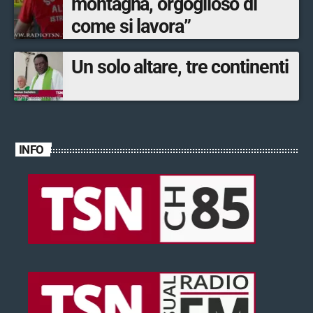
montagna, orgoglioso di
come si lavora”
Un solo altare, tre continenti
INFO