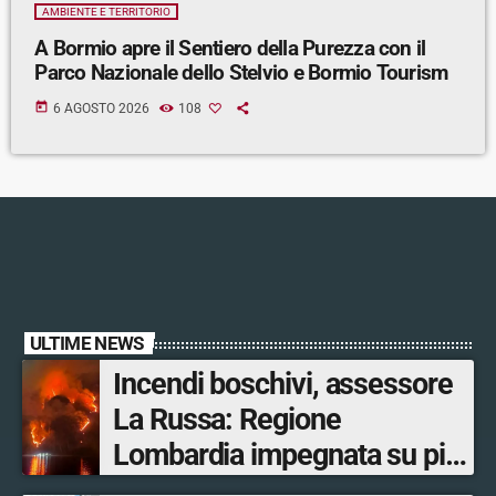
AMBIENTE E TERRITORIO
A Bormio apre il Sentiero della Purezza con il
Parco Nazionale dello Stelvio e Bormio Tourism
today
6 AGOSTO 2026
108
ULTIME NEWS
Incendi boschivi, assessore
La Russa: Regione
Lombardia impegnata su più
fronti, 48 volontari coinvolti