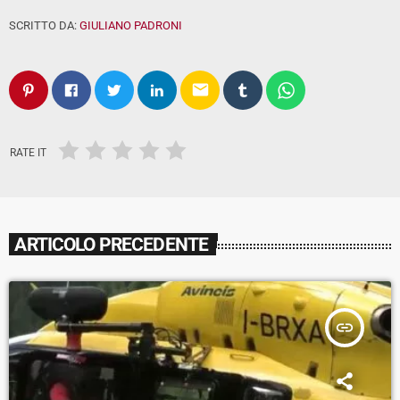
SCRITTO DA:
GIULIANO PADRONI
email
RATE IT
ARTICOLO PRECEDENTE
insert_link