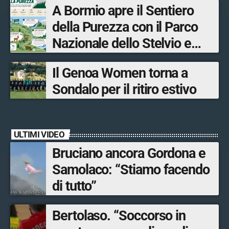
A Bormio apre il Sentiero
tra le province di Lecco,
della Purezza con il Parco
Sondrio, Milano e Como
Nazionale dello Stelvio e
Bormio Tourism
Il Genoa Women torna a
Sondalo per il ritiro estivo
ULTIMI VIDEO
Bruciano ancora Gordona e
Samolaco: “Stiamo facendo
di tutto”
Bertolaso. “Soccorso in