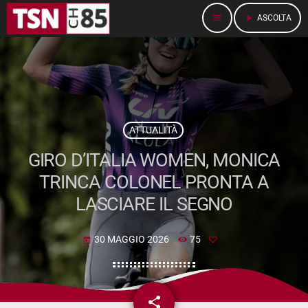
menu
play_arrow
ASCOLTA
ATTUALITÀ
GIRO D’ITALIA WOMEN, MONICA
TRINCA COLONEL PRONTA A
LASCIARE IL SEGNO
30 MAGGIO 2026
75
today
share
email