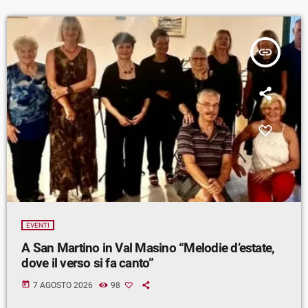
insert_link
EVENTI
A San Martino in Val Masino “Melodie d’estate,
dove il verso si fa canto”
today
7 AGOSTO 2026
98