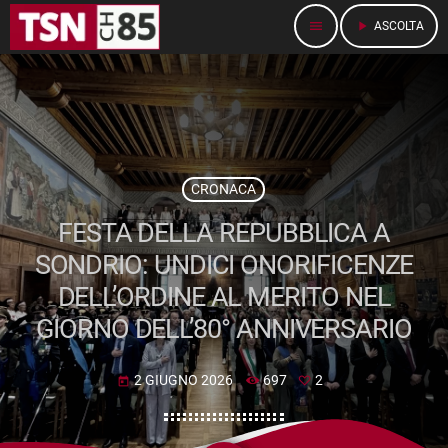
menu
play_arrow
ASCOLTA
CRONACA
FESTA DELLA REPUBBLICA A
SONDRIO: UNDICI ONORIFICENZE
DELL’ORDINE AL MERITO NEL
GIORNO DELL’80° ANNIVERSARIO
2 GIUGNO 2026
697
2
today