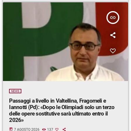
insert_link
NEWS
Passaggi a livello in Valtellina, Fragomeli e
Iannotti (Pd): «Dopo le Olimpiadi solo un terzo
delle opere sostitutive sarà ultimato entro il
2026»
today
7 AGOSTO 2026
137