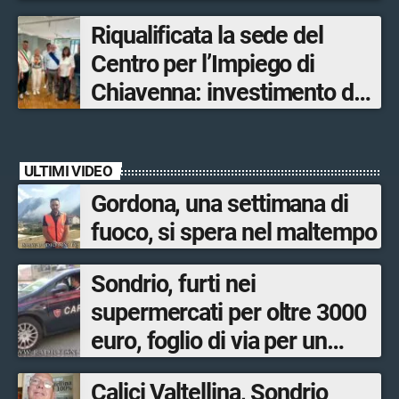
Olimpiadi solo un terzo delle
Riqualificata la sede del
opere sostitutive sarà
Centro per l’Impiego di
ultimato entro il 2026»
Chiavenna: investimento da
quasi 250mila euro
ULTIMI VIDEO
Gordona, una settimana di
fuoco, si spera nel maltempo
Sondrio, furti nei
supermercati per oltre 3000
euro, foglio di via per un
ventinovenne
Calici Valtellina, Sondrio