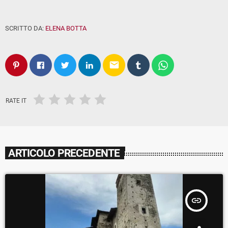
SCRITTO DA:
ELENA BOTTA
email
RATE IT
ARTICOLO PRECEDENTE
insert_link