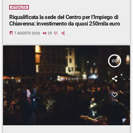
ATTUALITÀ
Riqualificata la sede del Centro per l’Impiego di
Chiavenna: investimento da quasi 250mila euro
today
7 AGOSTO 2026
29
insert_link