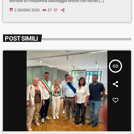
secondi la Polisportiva Albosaggia bronzo con Nicolò […]
today
2 GIUGNO 2026
37
POST SIMILI
insert_link