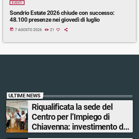
EVENTI
Sondrio Estate 2026 chiude con successo:
48.100 presenze nei giovedì di luglio
today
7 AGOSTO 2026
21
ULTIME NEWS
Riqualificata la sede del
Centro per l’Impiego di
Chiavenna: investimento da
quasi 250mila euro