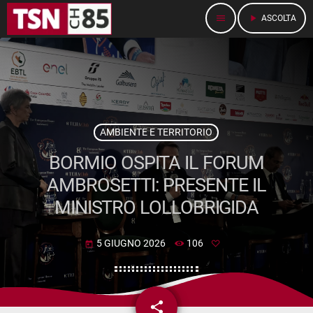
menu
play_arrow
ASCOLTA
AMBIENTE E TERRITORIO
BORMIO OSPITA IL FORUM
AMBROSETTI: PRESENTE IL
MINISTRO LOLLOBRIGIDA
5 GIUGNO 2026
106
today
share
email