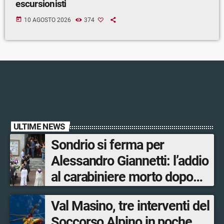
escursionisti
today
10 AGOSTO 2026
374
ULTIME NEWS
Sondrio si ferma per
Alessandro Giannetti: l’addio
al carabiniere morto dopo
l’incidente in moto
Val Masino, tre interventi del
Soccorso Alpino in poche