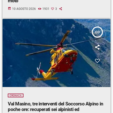
moto
today
10 AGOSTO 2026
1931
3
insert_link
CRONACA
Val Masino, tre interventi del Soccorso Alpino in
poche ore: recuperati sei alpinisti ed