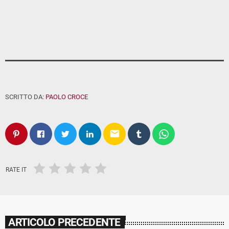
SCRITTO DA:
PAOLO CROCE
email
RATE IT
ARTICOLO PRECEDENTE