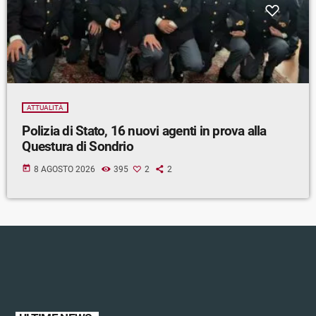
ATTUALITÀ
Polizia di Stato, 16 nuovi agenti in prova alla
Questura di Sondrio
today
8 AGOSTO 2026
395
2
2