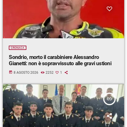
CRONACA
Sondrio, morto il carabiniere Alessandro
Gianetti: non è sopravvissuto alle gravi ustioni
today
8 AGOSTO 2026
2252
1
insert_link