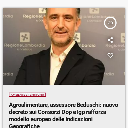
insert_link
AMBIENTE E TERRITORIO
Agroalimentare, assessore Beduschi: nuovo
decreto sui Consorzi Dop e Igp rafforza
modello europeo delle Indicazioni
Geografiche