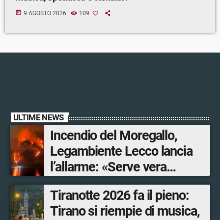
today
9 AGOSTO 2026
109
ULTIME NEWS
Incendio del Moregallo,
Legambiente Lecco lancia
l’allarme: «Serve vera
prevenzione»
Tiranotte 2026 fa il pieno:
Tirano si riempie di musica,