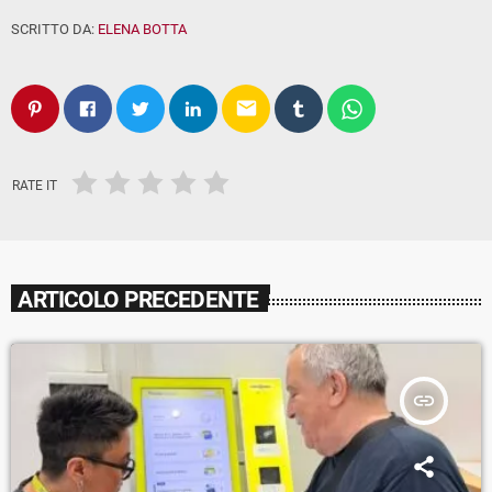
SCRITTO DA:
ELENA BOTTA
email
RATE IT
ARTICOLO PRECEDENTE
insert_link