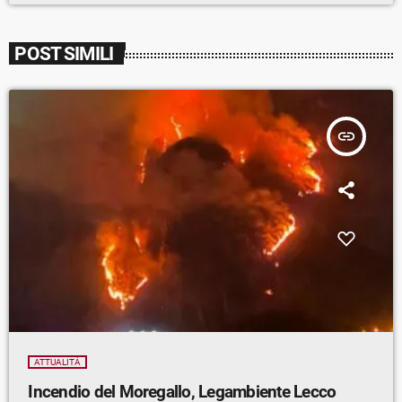
POST SIMILI
insert_link
ATTUALITÀ
Incendio del Moregallo, Legambiente Lecco