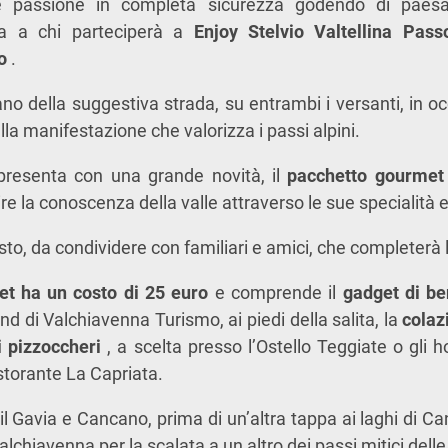
 passione in completa sicurezza godendo di paesag
rta a chi parteciperà a
Enjoy Stelvio Valtellina Pas
no
.
riano della suggestiva strada, su entrambi i versanti, in 
la manifestazione che valorizza i passi alpini.
 presenta con una grande novità, il
pacchetto gourme
dire la conoscenza della valle attraverso le sue specialit
to, da condividere con familiari e amici, che completerà 
et ha un costo di 25 euro
e comprende il
gadget di b
d di Valchiavenna Turismo, ai piedi della salita, la
colaz
di pizzoccheri
, a scelta presso l’Ostello Teggiate o gli 
ristorante La Capriata.
il Gavia e Cancano, prima di un’altra tappa ai laghi di Ca
Valchiavenna per la scalata a un altro dei passi mitici delle