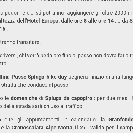
to pedoni e ciclisti potranno raggiungere gli oltre 2000 m
ltezza dell’Hotel Europa, dalle ore 8 alle ore 14
, e
da S
 15
.
ranno transitare.
riversi, chi vorrà pedalare fino al passo non dovrà far alt
tta.
ellina Passo Spluga bike day
segnerà l’inizio di una lun
la strada che conduce al passo.
no le
domeniche
di
Spluga da capogiro
: per due mesi, f
 della strada sarà chiuso al traffico.
 due gli appuntamenti in calendario: la
Granfond
, e la
Cronoscalata Alpe Motta, il 27
, valida per il
campi