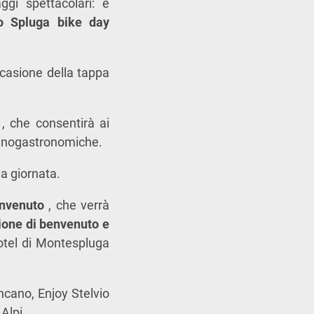
gi spettacolari: è
so Spluga bike day
occasione della tappa
t
, che consentirà ai
à enogastronomiche.
la giornata.
envenuto
, che verrà
ione di benvenuto e
hotel di Montespluga
ncano, Enjoy Stelvio
 Alpi.