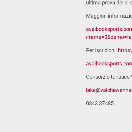
ultima prova del cir
Maggiori informazio
avaibooksports.com
iframe=0&demo=fa
Per iscrizioni:
https
avaibooksports.com
Consorzio turistico
bike@valchiavenn
0343 37485