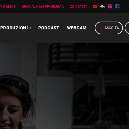
Y POLICY
SEGNALA UN PROBLEMA
CONTATTI
PRODUZIONI
PODCAST
WEBCAM
play_arrow
ASCOLTA