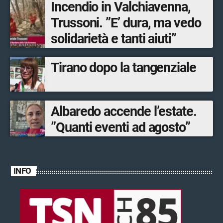
Incendio in Valchiavenna,
Trussoni. ”E’ dura, ma vedo
solidarietà e tanti aiuti”
Tirano dopo la tangenziale
Albaredo accende l’estate.
”Quanti eventi ad agosto”
INFO