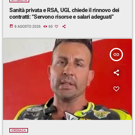
ATTUALITÀ
Sanità privata e RSA, UGL chiede il rinnovo dei
contratti: “Servono risorse e salari adeguati”
today
8 AGOSTO 2026
60
insert_link
CRONACA