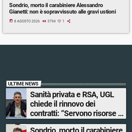
Sondrio, morto il carabiniere Alessandro
Gianetti: non è sopravvissuto alle gravi ustioni
today
8 AGOSTO 2026
3794
1
ULTIME NEWS
Sanità privata e RSA, UGL
chiede il rinnovo dei
contratti: “Servono risorse e
salari adeguati”
Sondrio, morto il carabiniere