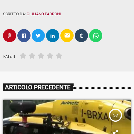
SCRITTO DA:
GIULIANO PADRONI
email
RATE IT
ARTICOLO PRECEDENTE
insert_link