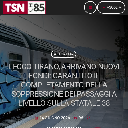
menu
play_arrow
ASCOLTA
ATTUALITÀ
LECCO-TIRANO, ARRIVANO NUOVI
FONDI: GARANTITO IL
COMPLETAMENTO DELLA
SOPPRESSIONE DEI PASSAGGI A
LIVELLO SULLA STATALE 38
14 GIUGNO 2026
96
today