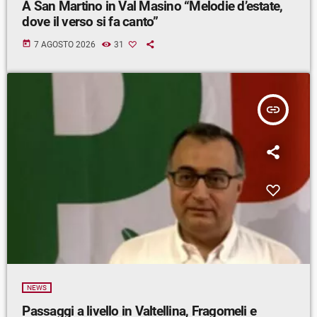
A San Martino in Val Masino “Melodie d’estate,
dove il verso si fa canto”
today
7 AGOSTO 2026
31
insert_link
NEWS
Passaggi a livello in Valtellina, Fragomeli e