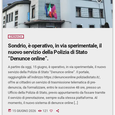
CRONACA
Sondrio, è operativo, in via sperimentale, il
nuovo servizio della Polizia di Stato
“Denunce online”.
A partire da oggi, 15 giugno, è operativo, in via sperimentale, il nuovo
servizio della Polizia di Stato “Denunce online”. Il portale,
raggiungibile all’indirizzo https://denunceonline.poliziadistato.it/,
offre ai cittadini un servizio di trasmissione telematica di pre-
denuncia, da formalizzare, entro le successive 48 ore, presso un
Ufficio della Polizia di Stato, previo appuntamento da fissare tramite
il servizio di prenotazione, sempre sulla stessa piattaforma. Al
momento, il nuovo sistema di denunce online […]
today
15 GIUGNO 2026
121