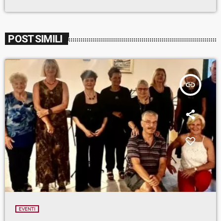
POST SIMILI
insert_link
EVENTI