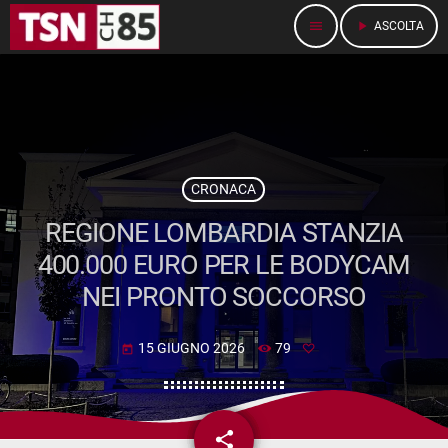
menu
play_arrow
ASCOLTA
CRONACA
REGIONE LOMBARDIA STANZIA
400.000 EURO PER LE BODYCAM
NEI PRONTO SOCCORSO
15 GIUGNO 2026
79
today
share
email