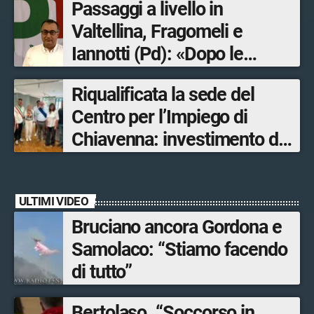
Passaggi a livello in
Valtellina, Fragomeli e
Iannotti (Pd): «Dopo le
Olimpiadi solo un terzo delle
Riqualificata la sede del
opere sostitutive sarà
Centro per l’Impiego di
ultimato entro il 2026»
Chiavenna: investimento da
quasi 250mila euro
ULTIMI VIDEO
Bruciano ancora Gordona e
Samolaco: “Stiamo facendo
di tutto”
Bertolaso. “Soccorso in