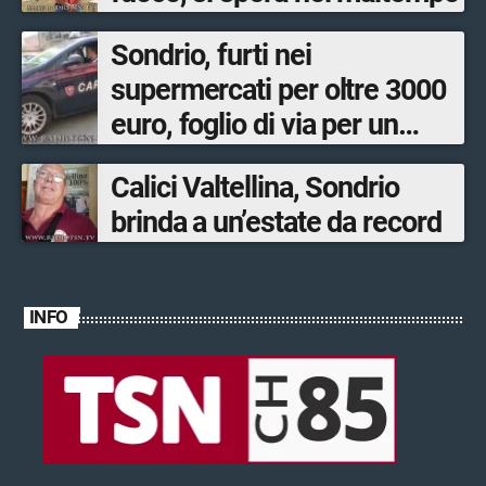
Sondrio, furti nei
supermercati per oltre 3000
euro, foglio di via per un
ventinovenne
Calici Valtellina, Sondrio
brinda a un’estate da record
INFO