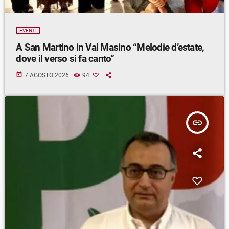
EVENTI
A San Martino in Val Masino “Melodie d’estate,
dove il verso si fa canto”
today
7 AGOSTO 2026
94
insert_link