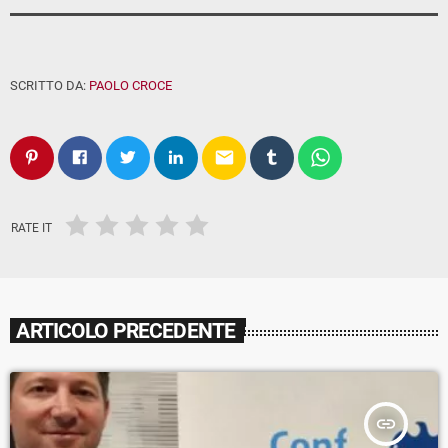
SCRITTO DA:
PAOLO CROCE
email
RATE IT
ARTICOLO PRECEDENTE
insert_link