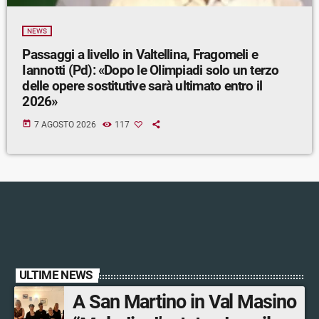
NEWS
Passaggi a livello in Valtellina, Fragomeli e
Iannotti (Pd): «Dopo le Olimpiadi solo un terzo
delle opere sostitutive sarà ultimato entro il
2026»
today
7 AGOSTO 2026
117
ULTIME NEWS
A San Martino in Val Masino