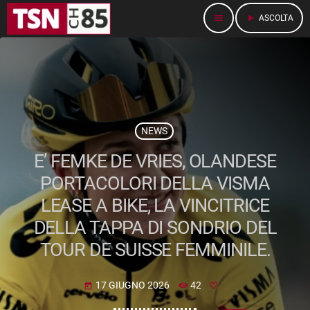
menu
play_arrow
ASCOLTA
NEWS
E’ FEMKE DE VRIES, OLANDESE
PORTACOLORI DELLA VISMA
LEASE A BIKE, LA VINCITRICE
DELLA TAPPA DI SONDRIO DEL
TOUR DE SUISSE FEMMINILE.
17 GIUGNO 2026
42
today