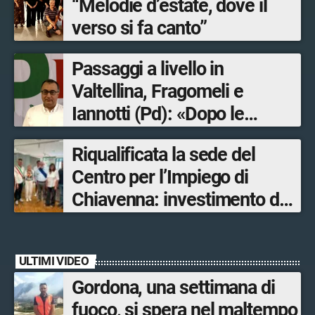
“Melodie d’estate, dove il
verso si fa canto”
Passaggi a livello in
Valtellina, Fragomeli e
Iannotti (Pd): «Dopo le
Olimpiadi solo un terzo delle
Riqualificata la sede del
opere sostitutive sarà
Centro per l’Impiego di
ultimato entro il 2026»
Chiavenna: investimento da
quasi 250mila euro
ULTIMI VIDEO
Gordona, una settimana di
fuoco, si spera nel maltempo