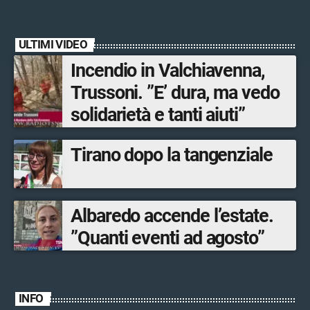
ULTIMI VIDEO
Incendio in Valchiavenna,
Trussoni. ”E’ dura, ma vedo
solidarietà e tanti aiuti”
Tirano dopo la tangenziale
Albaredo accende l’estate.
”Quanti eventi ad agosto”
INFO