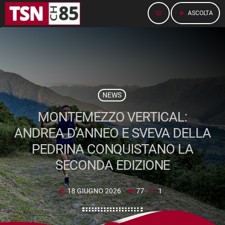
menu
play_arrow
ASCOLTA
NEWS
MONTEMEZZO VERTICAL:
ANDREA D’ANNEO E SVEVA DELLA
PEDRINA CONQUISTANO LA
SECONDA EDIZIONE
18 GIUGNO 2026
77
1
today