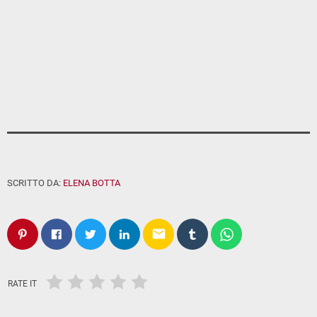
SCRITTO DA:
ELENA BOTTA
email
RATE IT