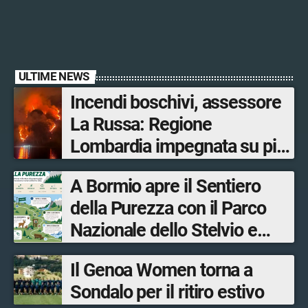
ULTIME NEWS
Incendi boschivi, assessore
La Russa: Regione
Lombardia impegnata su più
fronti, 48 volontari coinvolti
A Bormio apre il Sentiero
tra le province di Lecco,
della Purezza con il Parco
Sondrio, Milano e Como
Nazionale dello Stelvio e
Bormio Tourism
Il Genoa Women torna a
Sondalo per il ritiro estivo