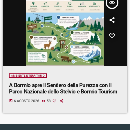
insert_link
AMBIENTE E TERRITORIO
A Bormio apre il Sentiero della Purezza con il
Parco Nazionale dello Stelvio e Bormio Tourism
today
6 AGOSTO 2026
58