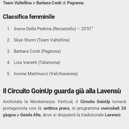
Team Valtellina
e
Barbara Conti
di
Pagnona
.
Classifica femminile
Sveva Della Pedrina (Recastello) – 23’51”
Skye Sturm (Team Valtellina)
Barbara Conti (Pagnona)
Lisa Vairetti (Talamona)
Ivonne Martinucci (Valchiavenna)
Il Circuito GoinUp guarda già alla Lavensù
Archiviata la Montemezzo Vertical, il
Circuito GoinUp
tornerà
protagonista con la
settima prova
, in programma
mercoledì 24
giugno
a
Gerola Alta
, dove si disputerà la tradizionale
Lavensù
.