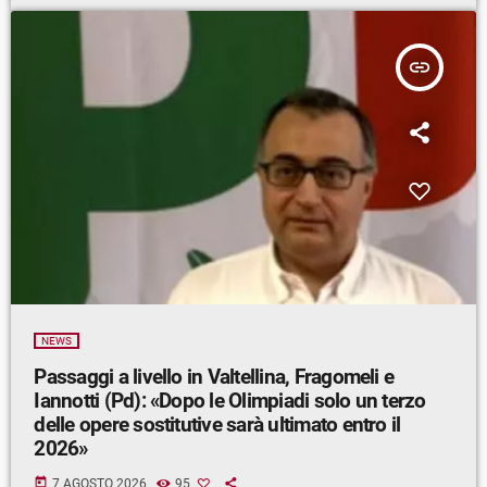
insert_link
NEWS
Passaggi a livello in Valtellina, Fragomeli e
Iannotti (Pd): «Dopo le Olimpiadi solo un terzo
delle opere sostitutive sarà ultimato entro il
2026»
today
7 AGOSTO 2026
95