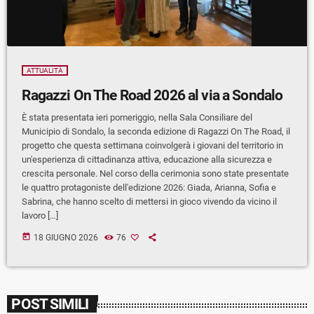
ATTUALITÀ
Ragazzi On The Road 2026 al via a Sondalo
È stata presentata ieri pomeriggio, nella Sala Consiliare del
Municipio di Sondalo, la seconda edizione di Ragazzi On The Road, il
progetto che questa settimana coinvolgerà i giovani del territorio in
un'esperienza di cittadinanza attiva, educazione alla sicurezza e
crescita personale. Nel corso della cerimonia sono state presentate
le quattro protagoniste dell'edizione 2026: Giada, Arianna, Sofia e
Sabrina, che hanno scelto di mettersi in gioco vivendo da vicino il
lavoro […]
today
18 GIUGNO 2026
76
POST SIMILI