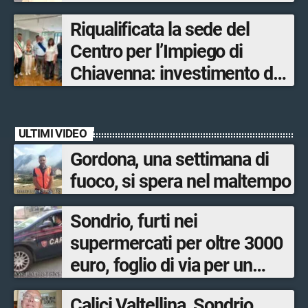
Olimpiadi solo un terzo delle
Riqualificata la sede del
opere sostitutive sarà
Centro per l’Impiego di
ultimato entro il 2026»
Chiavenna: investimento da
quasi 250mila euro
ULTIMI VIDEO
Gordona, una settimana di
fuoco, si spera nel maltempo
Sondrio, furti nei
supermercati per oltre 3000
euro, foglio di via per un
ventinovenne
Calici Valtellina, Sondrio