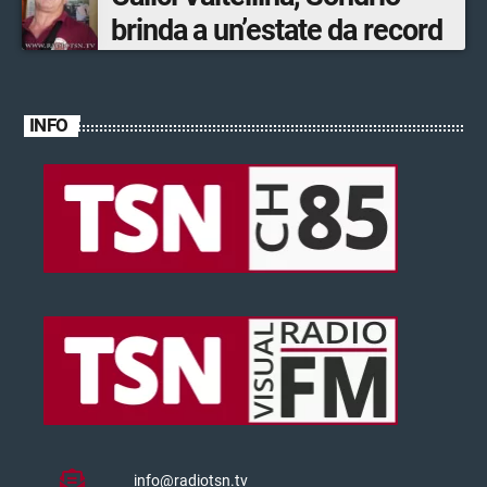
brinda a un’estate da record
INFO
info@radiotsn.tv