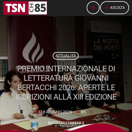
menu
play_arrow
ASCOLTA
ATTUALITÀ
PREMIO INTERNAZIONALE DI
LETTERATURA GIOVANNI
BERTACCHI 2026: APERTE LE
ISCRIZIONI ALLA XIII EDIZIONE
18 GIUGNO 2026
85
today