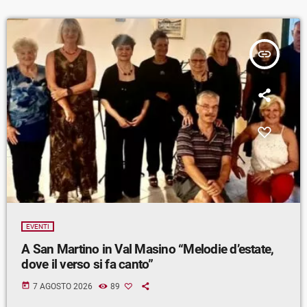
insert_link
EVENTI
A San Martino in Val Masino “Melodie d’estate,
dove il verso si fa canto”
today
7 AGOSTO 2026
89