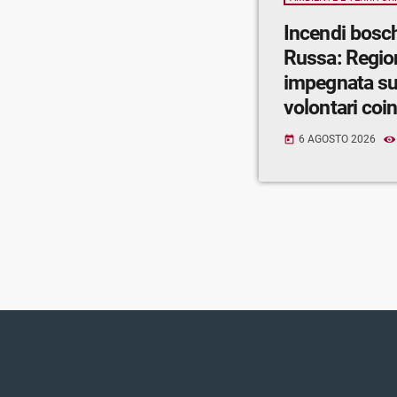
Incendi bosch
Russa: Regio
impegnata su 
volontari coin
di Lecco, Son
6 AGOSTO 2026
today
Como