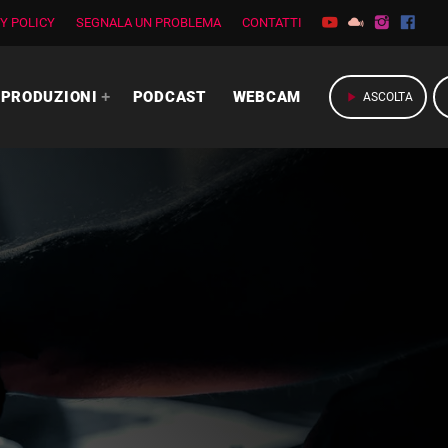
Y POLICY
SEGNALA UN PROBLEMA
CONTATTI
PRODUZIONI
PODCAST
WEBCAM
play_arrow
ASCOLTA