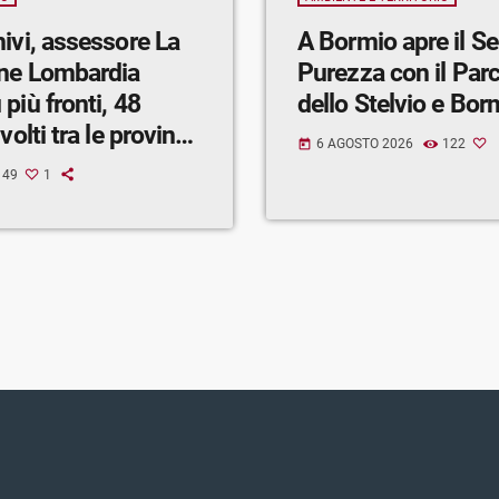
ivi, assessore La
A Bormio apre il Sentiero della
ne Lombardia
Purezza con il Par
più fronti, 48
dello Stelvio e Bo
volti tra le province
6 AGOSTO 2026
122
today
drio, Milano e
49
1