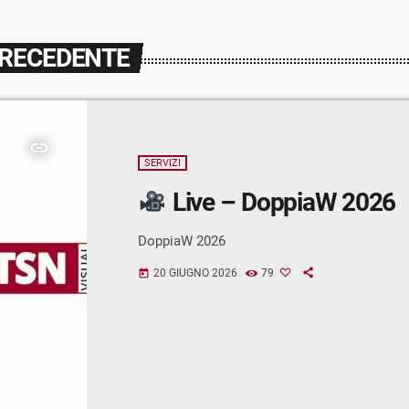
PRECEDENTE
insert_link
SERVIZI
Live – DoppiaW 2026
DoppiaW 2026
20 GIUGNO 2026
79
today