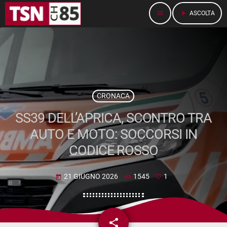
menu
play_arrow
ASCOLTA
CRONACA
SS39 DELL’APRICA, SCONTRO TRA
AUTO E MOTO: SOCCORSI IN
CODICE ROSSO
21 GIUGNO 2026
1545
1
today
share
email