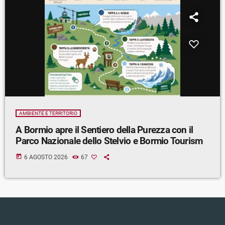
AMBIENTE E TERRITORIO
A Bormio apre il Sentiero della Purezza con il
Parco Nazionale dello Stelvio e Bormio Tourism
today
6 AGOSTO 2026
67