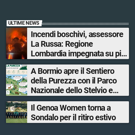
ULTIME NEWS
Incendi boschivi, assessore
La Russa: Regione
Lombardia impegnata su più
fronti, 48 volontari coinvolti
A Bormio apre il Sentiero
tra le province di Lecco,
della Purezza con il Parco
Sondrio, Milano e Como
Nazionale dello Stelvio e
Bormio Tourism
Il Genoa Women torna a
Sondalo per il ritiro estivo