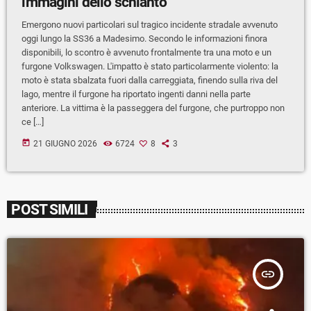
immagini dello schianto
Emergono nuovi particolari sul tragico incidente stradale avvenuto
oggi lungo la SS36 a Madesimo. Secondo le informazioni finora
disponibili, lo scontro è avvenuto frontalmente tra una moto e un
furgone Volkswagen. L'impatto è stato particolarmente violento: la
moto è stata sbalzata fuori dalla carreggiata, finendo sulla riva del
lago, mentre il furgone ha riportato ingenti danni nella parte
anteriore. La vittima è la passeggera del furgone, che purtroppo non
ce […]
today
21 GIUGNO 2026
6724
8
3
POST SIMILI
insert_link