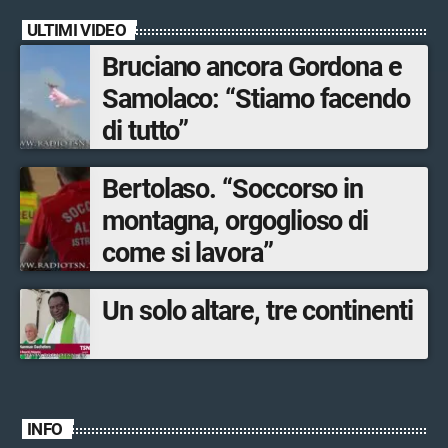
ULTIMI VIDEO
Bruciano ancora Gordona e
Samolaco: “Stiamo facendo
di tutto”
Bertolaso. “Soccorso in
montagna, orgoglioso di
come si lavora”
Un solo altare, tre continenti
INFO