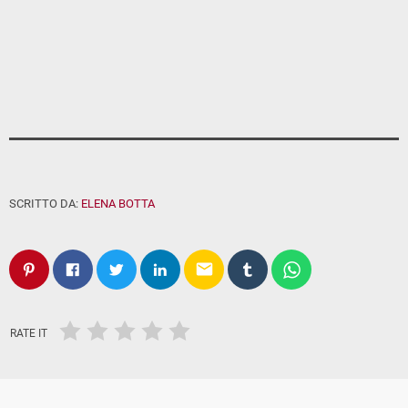
SCRITTO DA:
ELENA BOTTA
email
RATE IT