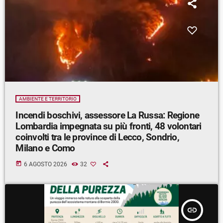
AMBIENTE E TERRITORIO
Incendi boschivi, assessore La Russa: Regione
Lombardia impegnata su più fronti, 48 volontari
coinvolti tra le province di Lecco, Sondrio,
Milano e Como
today
6 AGOSTO 2026
32
insert_link