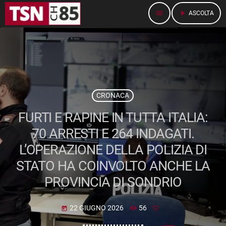
menu
play_arrow
ASCOLTA
CRONACA
FURTI E RAPINE IN TUTTA ITALIA:
70 ARRESTI E 264 INDAGATI.
L’OPERAZIONE DELLA POLIZIA DI
STATO HA COINVOLTO ANCHE LA
PROVINCIA DI SONDRIO
22 GIUGNO 2026
56
today