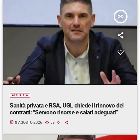
insert_link
ATTUALITÀ
Sanità privata e RSA, UGL chiede il rinnovo dei
contratti: “Servono risorse e salari adeguati”
today
8 AGOSTO 2026
58