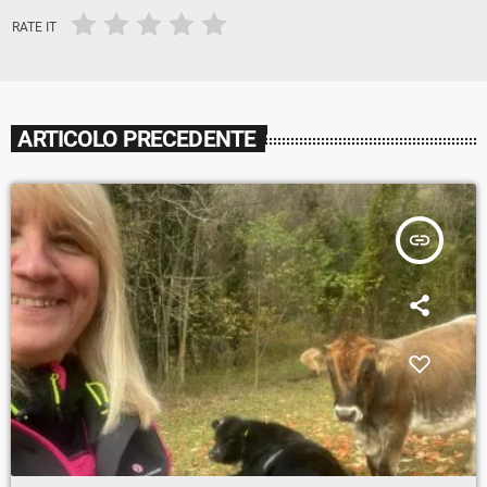
RATE IT
ARTICOLO PRECEDENTE
insert_link