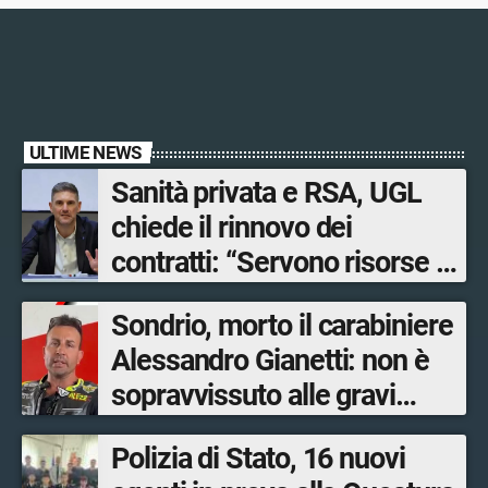
ULTIME NEWS
Sanità privata e RSA, UGL
chiede il rinnovo dei
contratti: “Servono risorse e
salari adeguati”
Sondrio, morto il carabiniere
Alessandro Gianetti: non è
sopravvissuto alle gravi
ustioni
Polizia di Stato, 16 nuovi