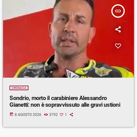
insert_link
CRONACA
Sondrio, morto il carabiniere Alessandro
Gianetti: non è sopravvissuto alle gravi ustioni
today
8 AGOSTO 2026
3792
1