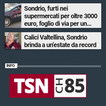
Sondrio, furti nei
supermercati per oltre 3000
euro, foglio di via per un
ventinovenne
Calici Valtellina, Sondrio
brinda a un’estate da record
INFO