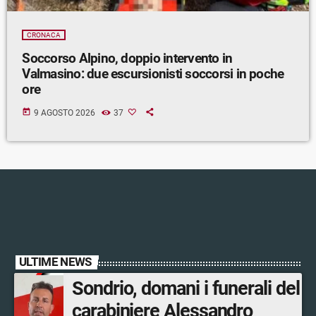
CRONACA
Soccorso Alpino, doppio intervento in
Valmasino: due escursionisti soccorsi in poche
ore
today
9 AGOSTO 2026
37
ULTIME NEWS
Sondrio, domani i funerali del
carabiniere Alessandro