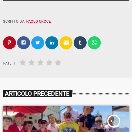
SCRITTO DA:
PAOLO CROCE
email
RATE IT
ARTICOLO PRECEDENTE
insert_link