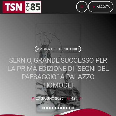
menu
play_arrow
ASCOLTA
AMBIENTE E TERRITORIO
SERNIO, GRANDE SUCCESSO PER
LA PRIMA EDIZIONE DI “SEGNI DEL
PAESAGGIO” A PALAZZO
HOMODEI
23 GIUGNO 2026
42
today