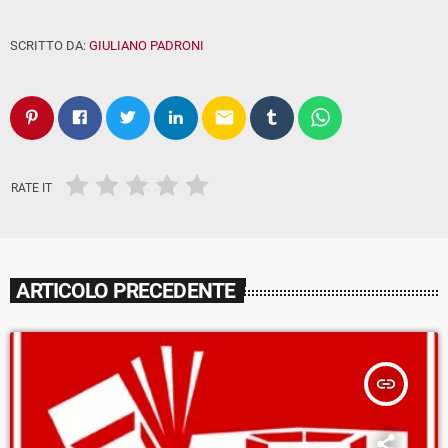
SCRITTO DA:
GIULIANO PADRONI
email
RATE IT
ARTICOLO PRECEDENTE
insert_link