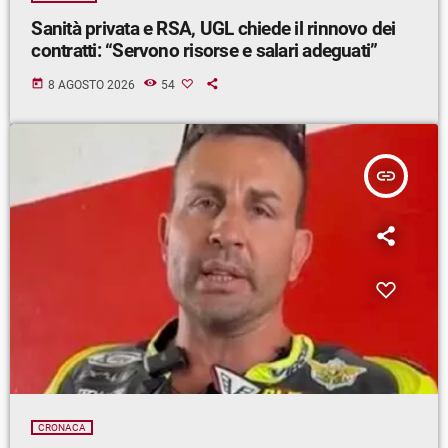
Sanità privata e RSA, UGL chiede il rinnovo dei
contratti: “Servono risorse e salari adeguati”
today
8 AGOSTO 2026
54
insert_link
CRONACA