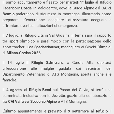
Il primo appuntamento è fissato per
martedì 1° luglio
al
Rifugio
Federico in Dosdè
, in Valdidentro, dove le Guide Alpine e il
CAI di
Bormio
parleranno di sicurezza in montagna, illustrando come
preparare un’escursione, scegliere l’attrezzatura adeguata e
affrontare eventuali situazioni di emergenza.
Il
7 luglio
, al
Rifugio Eita
in Val Grosina, il tema sarà il rapporto
tra sport olimpico e paralimpico con la partecipazione dello
short tracker
Luca Spechenhauser
, medagliato ai Giochi Olimpici
di
Milano-Cortina 2026
.
Il
14 luglio
il
Rifugio Salmurano
, a Gerola Alta, ospiterà
un’escursione alle malghe guidata dai veterinari del
Dipartimento Veterinario di ATS Montagna, aperta anche alle
famiglie.
Il
4 agosto
, al
Rifugio Berni
sul Passo del Gavia, si terrà una
camminata inclusiva con le
Joëlette
, grazie alla collaborazione
tra
CAI Valfurva
,
Soccorso Alpino
e ATS Montagna.
L’ultimo appuntamento è previsto il
9 settembre
al
Rifugio Il