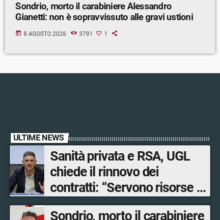
Sondrio, morto il carabiniere Alessandro
Gianetti: non è sopravvissuto alle gravi ustioni
today
8 AGOSTO 2026
3791
1
ULTIME NEWS
Sanità privata e RSA, UGL
chiede il rinnovo dei
contratti: “Servono risorse e
salari adeguati”
Sondrio, morto il carabiniere