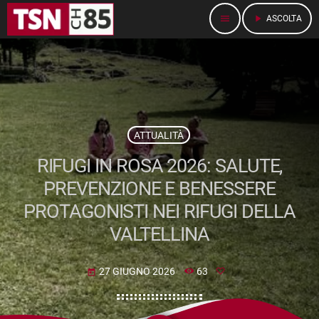
menu
play_arrow
ASCOLTA
ATTUALITÀ
RIFUGI IN ROSA 2026: SALUTE,
PREVENZIONE E BENESSERE
PROTAGONISTI NEI RIFUGI DELLA
VALTELLINA
27 GIUGNO 2026
63
today