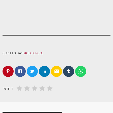
SCRITTO DA:
PAOLO CROCE
email
RATE IT