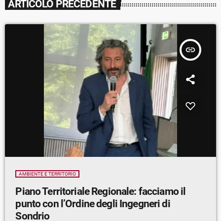
ARTICOLO PRECEDENTE
insert_link
AMBIENTE E TERRITORIO
Piano Territoriale Regionale: facciamo il
punto con l’Ordine degli Ingegneri di
Sondrio