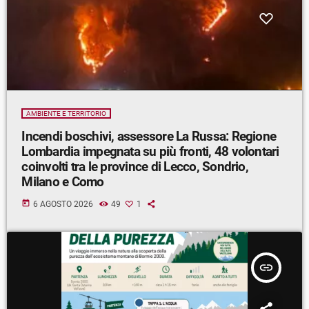
AMBIENTE E TERRITORIO
Incendi boschivi, assessore La Russa: Regione
Lombardia impegnata su più fronti, 48 volontari
coinvolti tra le province di Lecco, Sondrio,
Milano e Como
today
6 AGOSTO 2026
49
1
insert_link