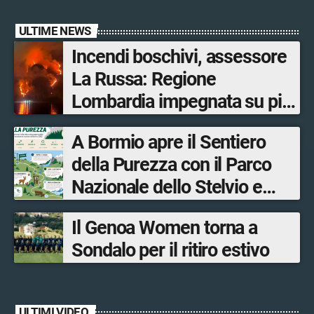
ULTIME NEWS
Incendi boschivi, assessore
La Russa: Regione
Lombardia impegnata su più
fronti, 48 volontari coinvolti
A Bormio apre il Sentiero
tra le province di Lecco,
della Purezza con il Parco
Sondrio, Milano e Como
Nazionale dello Stelvio e
Bormio Tourism
Il Genoa Women torna a
Sondalo per il ritiro estivo
ULTIMI VIDEO