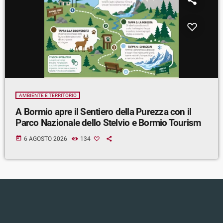
AMBIENTE E TERRITORIO
A Bormio apre il Sentiero della Purezza con il
Parco Nazionale dello Stelvio e Bormio Tourism
today
6 AGOSTO 2026
134