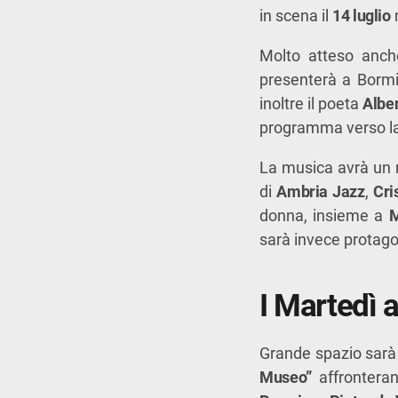
in scena il
14 luglio
n
Molto atteso anche
presenterà a Bormi
inoltre il poeta
Albe
programma verso la p
La musica avrà un r
di
Ambria Jazz
,
Cri
donna, insieme a
M
sarà invece protagon
I Martedì 
Grande spazio sarà 
Museo”
affronteran