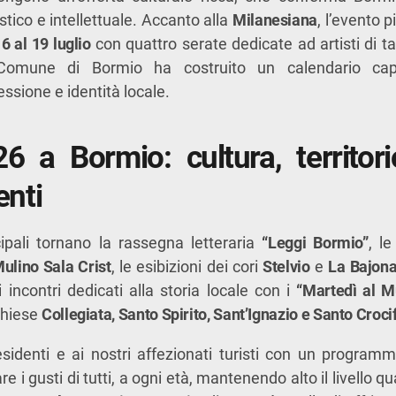
stico e intellettuale. Accanto alla
Milanesiana
, l’evento p
6 al 19 luglio
con quattro serate dedicate ad artisti di ta
 Comune di Bormio ha costruito un calendario capa
essione e identità locale.
6 a Bormio: cultura, territor
nti
cipali tornano la rassegna letteraria
“Leggi Bormio”
, l
ulino Sala Crist
, le esibizioni dei cori
Stelvio
e
La Bajon
 incontri dedicati alla storia locale con i
“Martedì al M
 chiese
Collegiata, Santo Spirito, Sant’Ignazio e Santo Croci
esidenti e ai nostri affezionati turisti con un programm
 i gusti di tutti, a ogni età, mantenendo alto il livello qu