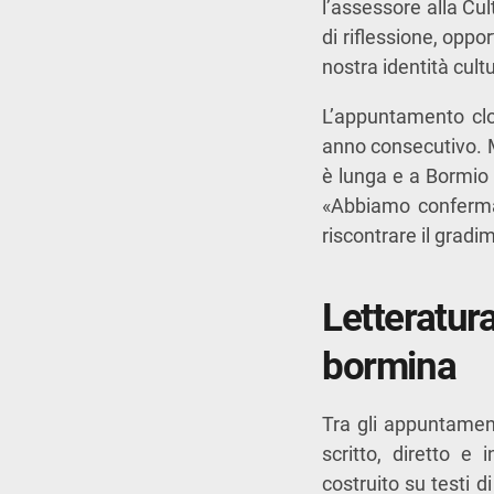
l’assessore alla Cu
di riflessione, oppo
nostra identità cult
L’appuntamento cl
anno consecutivo. M
è lunga e a Bormio 
«Abbiamo confermato
riscontrare il gradi
Letteratur
bormina
Tra gli appuntament
scritto, diretto e 
costruito su testi d