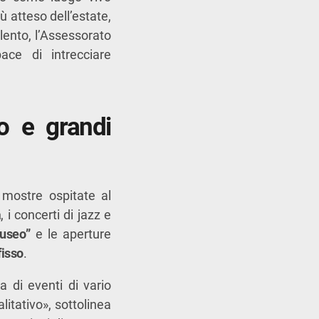
iù atteso dell’estate,
lento, l’Assessorato
ce di intrecciare
io e grandi
e mostre ospitate al
a
, i concerti di jazz e
useo”
e le aperture
fisso
.
a di eventi di vario
alitativo», sottolinea