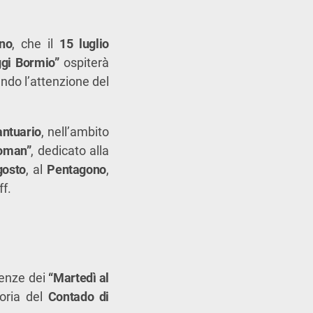
no
, che il
15 luglio
ggi Bormio”
ospiterà
ndo l’attenzione del
antuario
, nell’ambito
Woman”
, dedicato alla
gosto
, al
Pentagono
,
ff.
renze dei
“Martedì al
toria del
Contado di