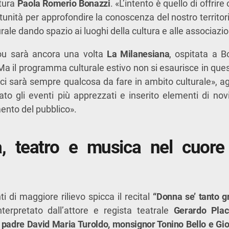
ltura
Paola Romerio Bonazzi
. «L’intento è quello di offrir
rtunità per approfondire la conoscenza del nostro territori
urale dando spazio ai luoghi della cultura e alle associazio
ou sarà ancora una volta
La Milanesiana
, ospitata a B
a il programma culturale estivo non si esaurisce in ques
ci sarà sempre qualcosa da fare in ambito culturale», a
 gli eventi più apprezzati e inserito elementi di novi
mento del pubblico».
a, teatro e musica nel cuore 
i di maggiore rilievo spicca il recital
“Donna se’ tanto g
interpretato dall’attore e regista teatrale
Gerardo Plac
i
padre David Maria Turoldo, monsignor Tonino Bello e Gio