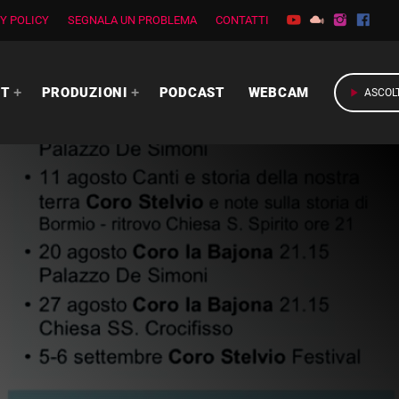
Y POLICY
SEGNALA UN PROBLEMA
CONTATTI
RT
PRODUZIONI
PODCAST
WEBCAM
play_arrow
ASCOL