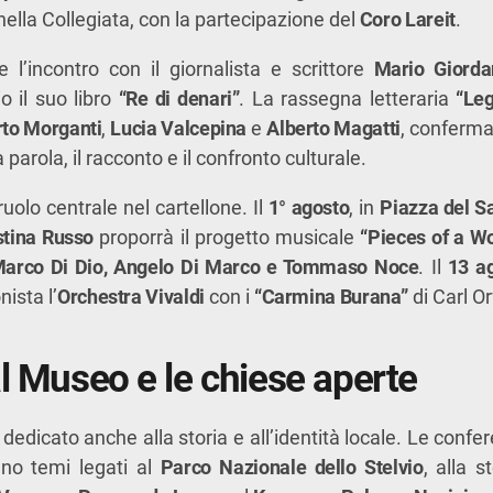
ella Collegiata, con la partecipazione del
Coro Lareit
.
 l’incontro con il giornalista e scrittore
Mario Giorda
o il suo libro
“Re di denari”
. La rassegna letteraria
“Le
rto Morganti
,
Lucia Valcepina
e
Alberto Magatti
, conferma
arola, il racconto e il confronto culturale.
uolo centrale nel cartellone. Il
1° agosto
, in
Piazza del S
stina Russo
proporrà il progetto musicale
“Pieces of a 
arco Di Dio, Angelo Di Marco e Tommaso Noce
. Il
13 a
ista l’
Orchestra Vivaldi
con i
“Carmina Burana”
di Carl Or
al Museo e le chiese aperte
dedicato anche alla storia e all’identità locale. Le confe
no temi legati al
Parco Nazionale dello Stelvio
, alla s