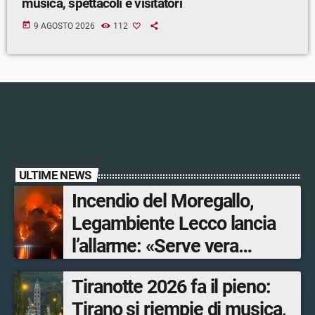
musica, spettacoli e visitatori
today
9 AGOSTO 2026
112
ULTIME NEWS
Incendio del Moregallo,
Legambiente Lecco lancia
l’allarme: «Serve vera
prevenzione»
Tiranotte 2026 fa il pieno:
Tirano si riempie di musica,