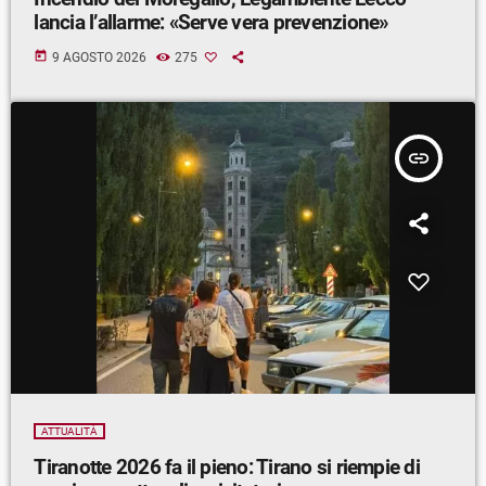
lancia l’allarme: «Serve vera prevenzione»
today
9 AGOSTO 2026
275
insert_link
ATTUALITÀ
Tiranotte 2026 fa il pieno: Tirano si riempie di