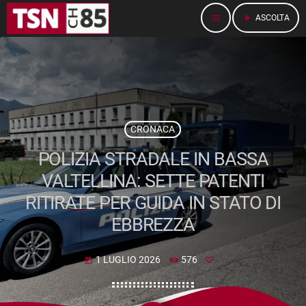
menu
play_arrow
ASCOLTA
CRONACA
POLIZIA STRADALE IN BASSA
VALTELLINA: SETTE PATENTI
RITIRATE PER GUIDA IN STATO DI
EBBREZZA
1 LUGLIO 2026
576
today