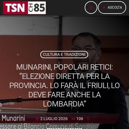
menu
play_arrow
ASCOLTA
CULTURA E TRADIZIONI
MUNARINI, POPOLARI RETICI:
”ELEZIONE DIRETTA PER LA
PROVINCIA. LO FARÀ IL FRIULI, LO
DEVE FARE ANCHE LA
LOMBARDIA”
2 LUGLIO 2026
106
today