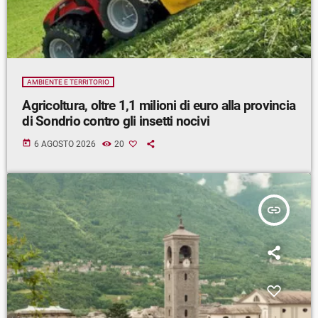
AMBIENTE E TERRITORIO
Agricoltura, oltre 1,1 milioni di euro alla provincia
di Sondrio contro gli insetti nocivi
today
6 AGOSTO 2026
20
insert_link