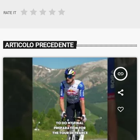
RATE IT
ARTICOLO PRECEDENTE
insert_link