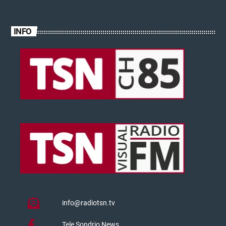
INFO
info@radiotsn.tv
Tele Sondrio News