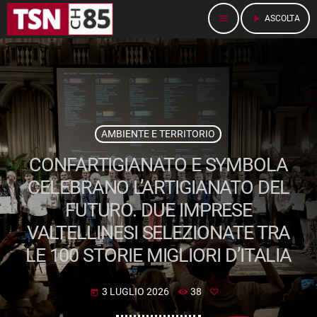
menu
play_arrow
ASCOLTA
AMBIENTE E TERRITORIO
CONFARTIGIANATO E SYMBOLA
CELEBRANO L’ARTIGIANATO DEL
FUTURO. DUE IMPRESE
VALTELLINESI SELEZIONATE TRA
LE 100 STORIE MIGLIORI D’ITALIA
3 LUGLIO 2026
38
today