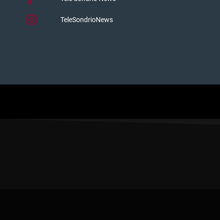
TeleSondrioNews