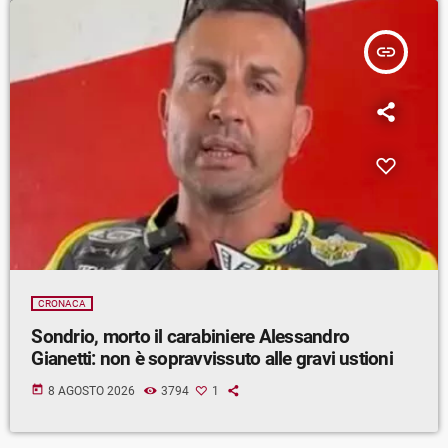
insert_link
CRONACA
Sondrio, morto il carabiniere Alessandro
Gianetti: non è sopravvissuto alle gravi ustioni
today
8 AGOSTO 2026
3794
1