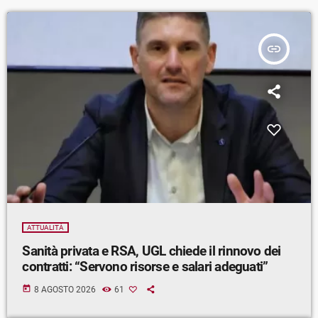
insert_link
ATTUALITÀ
Sanità privata e RSA, UGL chiede il rinnovo dei
contratti: “Servono risorse e salari adeguati”
today
8 AGOSTO 2026
61