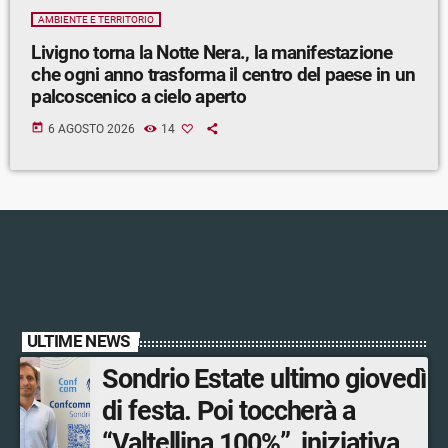
AMBIENTE E TERRITORIO
Livigno torna la Notte Nera., la manifestazione
che ogni anno trasforma il centro del paese in un
palcoscenico a cielo aperto
today
6 AGOSTO 2026
14
ULTIME NEWS
Sondrio Estate ultimo giovedì
di festa. Poi toccherà a
“Valtellina 100%”, iniziativa