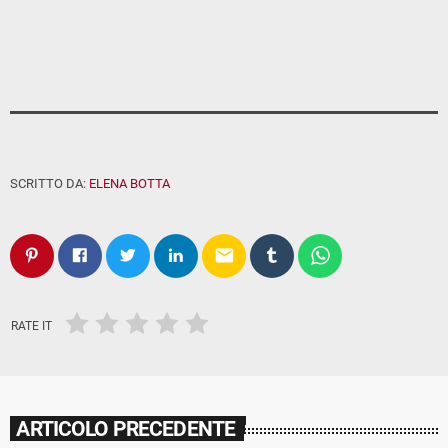
SCRITTO DA:
ELENA BOTTA
email
RATE IT
ARTICOLO PRECEDENTE