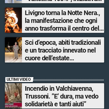
ideata e organizzata
Livigno torna la Notte Nera.,
dall’Associazione
la manifestazione che ogni
mandamentale di
anno trasforma il centro del
Confcommercio Sondrio in
paese in un palcoscenico a
collaborazione con Sondrio
Sci d’epoca, abiti tradizionali
cielo aperto
Shopping.
e un tracciato innevato nel
cuore dell’estate
accompagnano Livigno verso
la nuova stagione invernale
ULTIMI VIDEO
Incendio in Valchiavenna,
Trussoni. ”E’ dura, ma vedo
solidarietà e tanti aiuti”