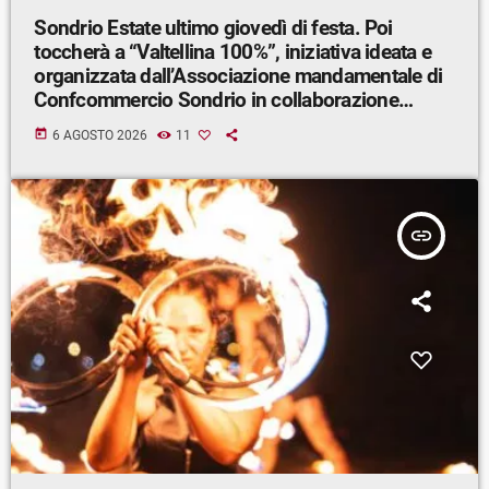
Sondrio Estate ultimo giovedì di festa. Poi
toccherà a “Valtellina 100%”, iniziativa ideata e
organizzata dall’Associazione mandamentale di
Confcommercio Sondrio in collaborazione
con Sondrio Shopping.
today
6 AGOSTO 2026
11
insert_link