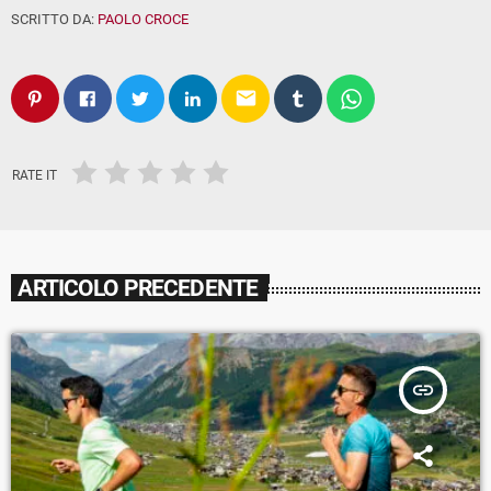
SCRITTO DA:
PAOLO CROCE
email
RATE IT
ARTICOLO PRECEDENTE
insert_link