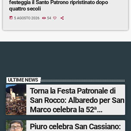
festeggia il Santo Patrono ripristinato dopo
quattro secoli
today
5 AGOSTO 2026
54
ULTIME NEWS
Torna la Festa Patronale di
San Rocco: Albaredo per San
Marco celebra la 52ª
edizione della sua
Piuro celebra San Cassiano:
manifestazione più sentita