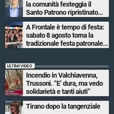
la comunità festeggia il
Santo Patrono ripristinato
dopo quattro secoli
A Frontale è tempo di festa:
sabato 8 agosto torna la
tradizionale festa patronale
di San Lorenzo tra sapori
tipici, torneo di pallavolo e
ULTIMI VIDEO
musica dal vivo
Incendio in Valchiavenna,
Trussoni. ”E’ dura, ma vedo
solidarietà e tanti aiuti”
Tirano dopo la tangenziale