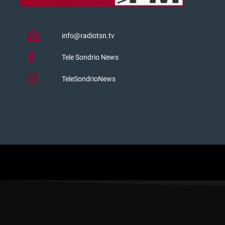
info@radiotsn.tv
Tele Sondrio News
TeleSondrioNews