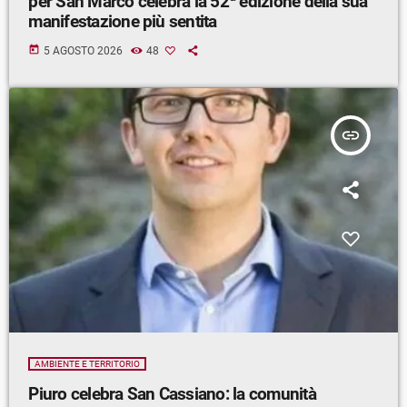
per San Marco celebra la 52ª edizione della sua
manifestazione più sentita
today
5 AGOSTO 2026
48
insert_link
AMBIENTE E TERRITORIO
Piuro celebra San Cassiano: la comunità