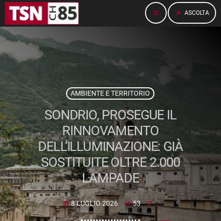
menu
play_arrow
ASCOLTA
AMBIENTE E TERRITORIO
SONDRIO, PROSEGUE IL
RINNOVAMENTO
DELL’ILLUMINAZIONE: GIÀ
SOSTITUITE OLTRE 2.000
LAMPADE
8 LUGLIO 2026
53
today