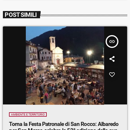
POST SIMILI
insert_link
AMBIENTE E TERRITORIO
Torna la Festa Patronale di San Rocco: Albaredo