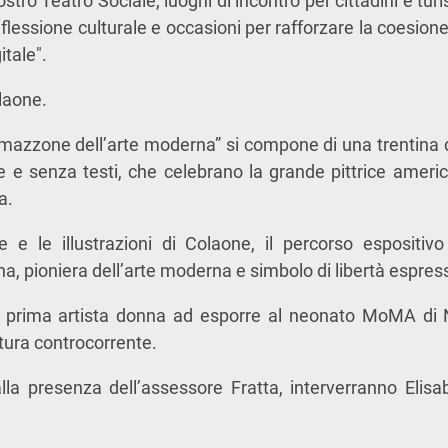
stro Teatro Sociale, luoghi di incontro per cittadini e tu
iflessione culturale e occasioni per rafforzare la coesion
itale".
laone.
azzone dell’arte moderna” si compone di una trentina d
ale e senza testi, che celebrano la grande pittrice ameri
a.
e e le illustrazioni di Colaone, il percorso espositivo
na, pioniera dell’arte moderna e simbolo di libertà espress
a prima artista donna ad esporre al neonato MoMA di
tura controcorrente.
alla presenza dell’assessore Fratta, interverranno Elis