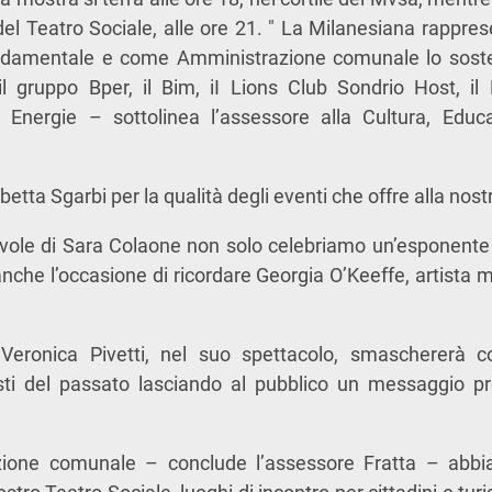
del Teatro Sociale, alle ore 21. " La Milanesiana rappre
ondamentale e come Amministrazione comunale lo soste
il gruppo Bper, il Bim, iI Lions Club Sondrio Host, il
Energie – sottolinea l’assessore alla Cultura, Educa
etta Sgarbi per la qualità degli eventi che offre alla nostr
vole di Sara Colaone non solo celebriamo un’esponente 
che l’occasione di ricordare Georgia O’Keeffe, artista 
 Veronica Pivetti, nel suo spettacolo, smaschererà c
isti del passato lasciando al pubblico un messaggio p
one comunale – conclude l’assessore Fratta – abbi