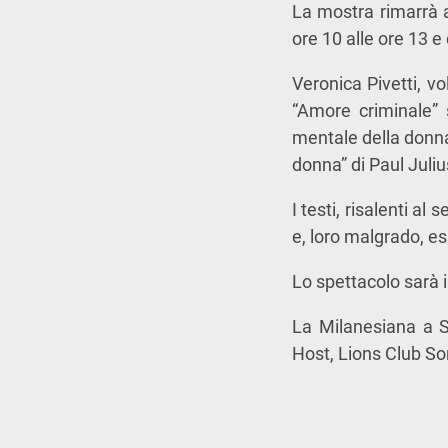
La mostra rimarrà al
ore 10 alle ore 13 e 
Veronica Pivetti, vo
“Amore criminale” s
mentale della donna”
donna” di Paul Juli
I testi, risalenti a
e, loro malgrado, es
Lo spettacolo sarà i
La Milanesiana a 
Host, Lions Club S