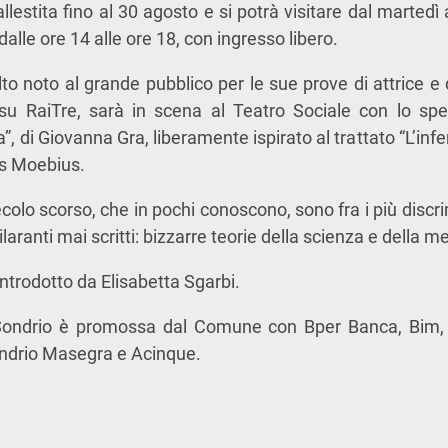
lestita fino al 30 agosto e si potrà visitare dal martedì
dalle ore 14 alle ore 18, con ingresso libero.
lto noto al grande pubblico per le sue prove di attrice e
u RaiTre, sarà in scena al Teatro Sociale con lo spett
, di Giovanna Gra, liberamente ispirato al trattato “L’infe
us Moebius.
l secolo scorso, che in pochi conoscono, sono fra i più discr
ilaranti mai scritti: bizzarre teorie della scienza e della m
ntrodotto da Elisabetta Sgarbi.
Sondrio è promossa dal Comune con Bper Banca, Bim, 
ondrio Masegra e Acinque.