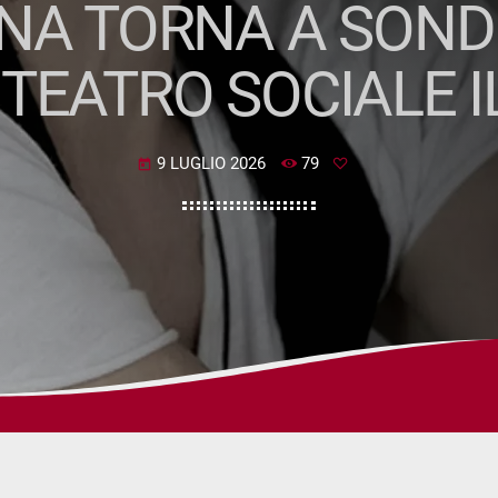
NA TORNA A SOND
 TEATRO SOCIALE I
9 LUGLIO 2026
79
today