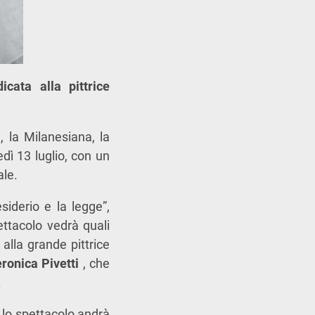
cata alla pittrice
, la Milanesiana, la
nedì 13 luglio, con un
ale.
siderio e la legge”,
ttacolo vedrà quali
 alla grande pittrice
ronica Pivetti
, che
.
e lo spettacolo andrà