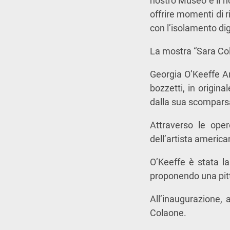
nostro Museo e il no
offrire momenti di r
con l’isolamento dig
La mostra “Sara Co
Georgia O’Keeffe Am
bozzetti, in origin
dalla sua scompars
Attraverso le oper
dell’artista america
O’Keeffe è stata l
proponendo una pit
All’inaugurazione, 
Colaone.