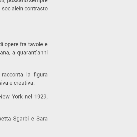
risti, possano sempre
e socialein contrasto
i opere fra tavole e
cana, a quarant’anni
 racconta la figura
iva e creativa.
 New York nel 1929,
abetta Sgarbi e Sara