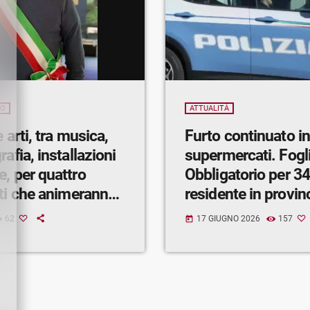
IO
ATTUALITÀ
e arti, tra musica,
Furto continuato in
afia, installazioni
supermercati. Fogli
, per quattro
Obbligatorio per 3
nti che animeranno
residente in provin
dal 1° al 4 luglio.
62
17 GIUGNO 2026
157
today