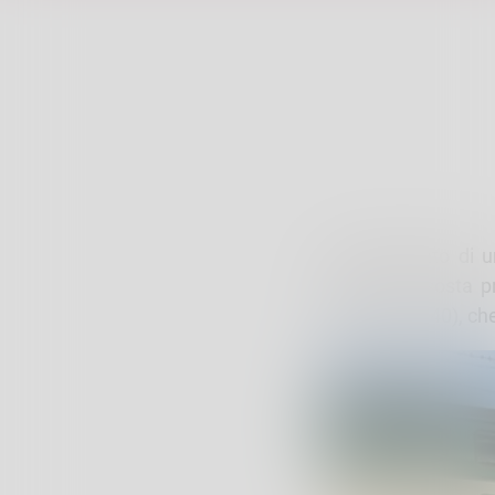
L’investimento di 
causato la sosta p
Centrale 27.40), che 