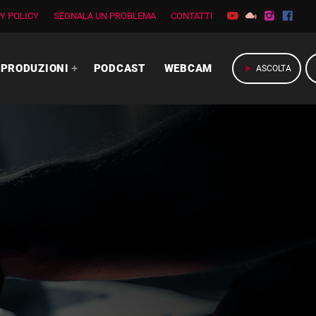
Y POLICY
SEGNALA UN PROBLEMA
CONTATTI
PRODUZIONI
PODCAST
WEBCAM
play_arrow
ASCOLTA