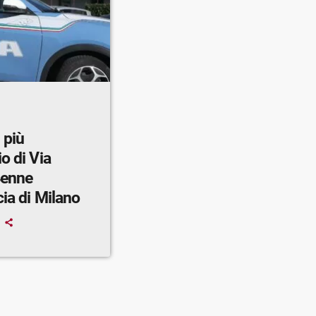
 più
o di Via
4enne
cia di Milano