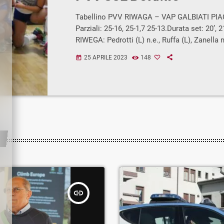
Tabellino PVV RIWAGA – VAP GALBIATI PI
Parziali: 25-16, 25-1,7 25-13.Durata set: 20’, 2
RIWEGA: Pedrotti (L) n.e., Ruffa (L), Zanella n
Bughignoli 7, Bergognoni n.e., Longa, Michele
25 APRILE 2023
148
today
n.e., Bianchini 14, Minarelli 7, Pizzocaro n.e.
6.All.Colombo.VAP GALBIATI PIACENZA: Pedr
(L) n.e., Pierdonati 4, Fabbri, Piombini 15, Ia
(L), Del Core 10, Borri, Dodi, Mozzi, Bergonzi 
n.e.,Di Luzio.All.Mineo […]
insert_link