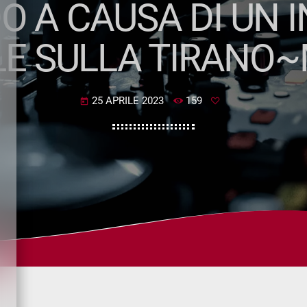
DO A CAUSA DI UN
E SULLA TIRANO
25 APRILE 2023
159
today