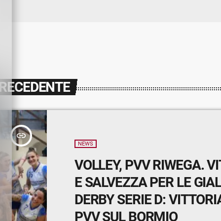
PRECEDENTE
insert_link
NEWS
VOLLEY, PVV RIWEGA. V
E SALVEZZA PER LE GIAL
DERBY SERIE D: VITTORI
PVV SUL BORMIO