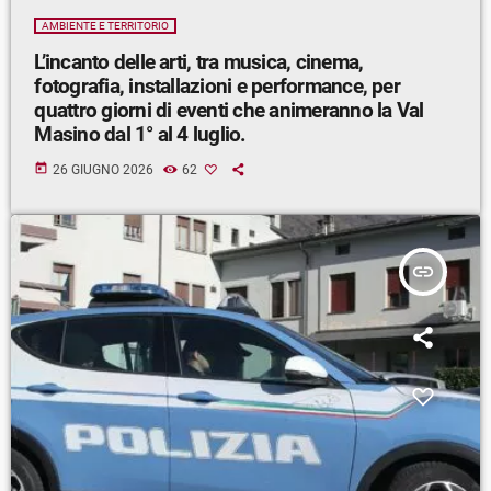
AMBIENTE E TERRITORIO
L’incanto delle arti, tra musica, cinema,
fotografia, installazioni e performance, per
quattro giorni di eventi che animeranno la Val
Masino dal 1° al 4 luglio.
today
26 GIUGNO 2026
62
insert_link