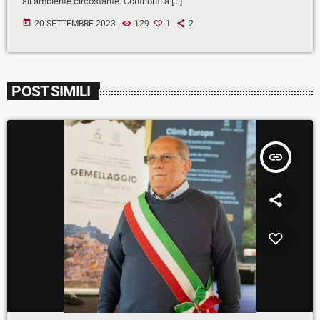
all’ambiente circostante. Contributi a […]
today
20 SETTEMBRE 2023
129
1
2
POST SIMILI
insert_link