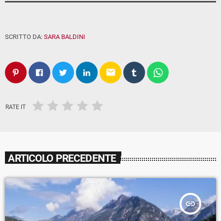
SCRITTO DA:
SARA BALDINI
email
RATE IT
ARTICOLO PRECEDENTE
insert_link