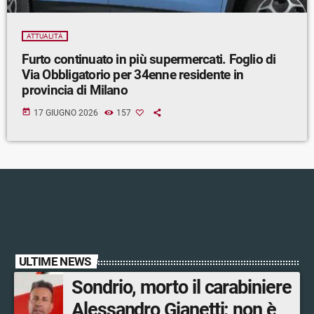
ATTUALITÀ
Furto continuato in più supermercati. Foglio di
Via Obbligatorio per 34enne residente in
provincia di Milano
today
17 GIUGNO 2026
157
ULTIME NEWS
Sondrio, morto il carabiniere
Alessandro Gianetti: non è