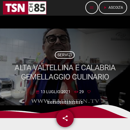
menu
play_arrow
ASCOLTA
SERVIZI
ALTA VALTELLINA E CALABRIA
GEMELLAGGIO CULINARIO
13 LUGLIO 2021
29
today
share
email