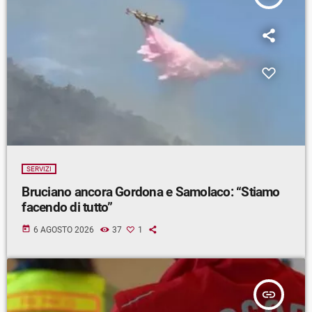
SERVIZI
Bruciano ancora Gordona e Samolaco: “Stiamo
facendo di tutto”
today
6 AGOSTO 2026
37
1
insert_link