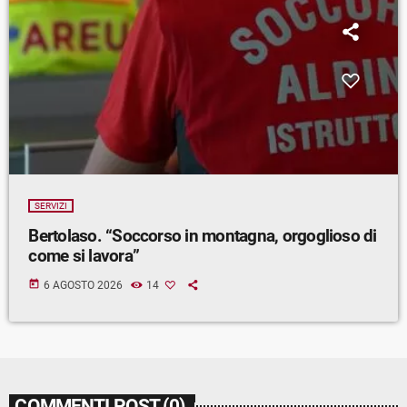
SERVIZI
Bertolaso. “Soccorso in montagna, orgoglioso di
come si lavora”
today
6 AGOSTO 2026
14
COMMENTI POST (0)