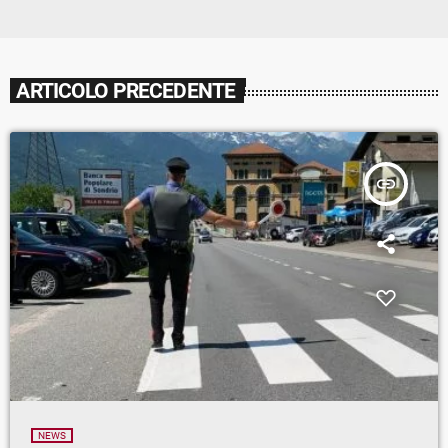
ARTICOLO PRECEDENTE
insert_link
NEWS