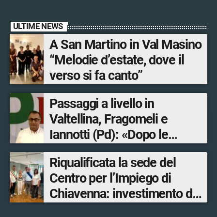
ULTIME NEWS
A San Martino in Val Masino
“Melodie d’estate, dove il
verso si fa canto”
Passaggi a livello in
Valtellina, Fragomeli e
Iannotti (Pd): «Dopo le
Olimpiadi solo un terzo delle
Riqualificata la sede del
opere sostitutive sarà
Centro per l’Impiego di
ultimato entro il 2026»
Chiavenna: investimento da
quasi 250mila euro