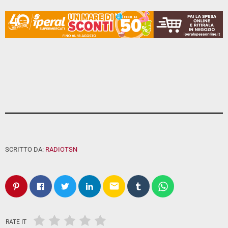
SCRITTO DA:
RADIOTSN
email
RATE IT