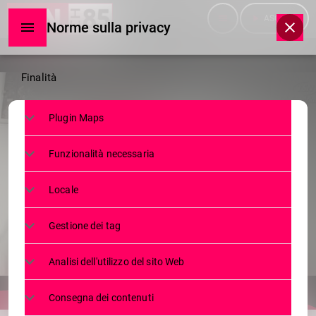
menu
play_arrow
ASCOLTA
Norme sulla privacy
Norme
Finalità
sulla
Plugin Maps
privacy
SERVIZI
Funzionalità necessaria
TERNA INVESTE 1 MILARDO E 200
MILIONI. IL COMITATO:
Locale
''VIGILEREMO''
Gestione dei tag
19 LUGLIO 2021
42
today
Analisi dell'utilizzo del sito Web
Consegna dei contenuti
share
email