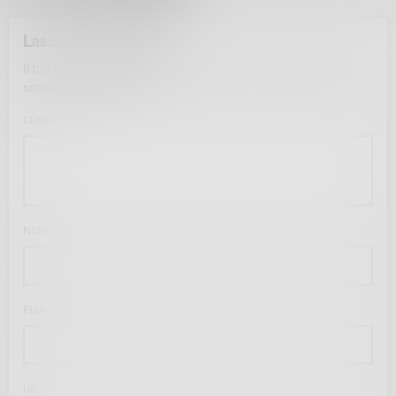
Lascia un commento
Il tuo indirizzo email non sarà pubblicato. I campi obbligatori
sono contrassegnati con *
COMMENTO*
NOME*
EMAIL*
URL