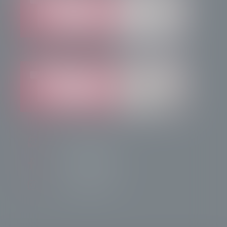
info@radiotsn.tv
Tele Sondrio News
TeleSondrioNews