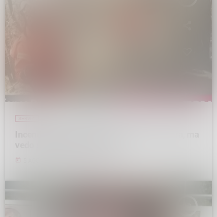
SERVIZI
Incendio in Valchiavenna, Trussoni. ”E’ dura, ma
vedo solidarietà e tanti aiuti”
today
5 AGOSTO 2026
83
1
2
insert_link