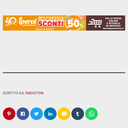
SCRITTO DA:
RADIOTSN
email