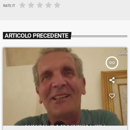
RATE IT
ARTICOLO PRECEDENTE
insert_link