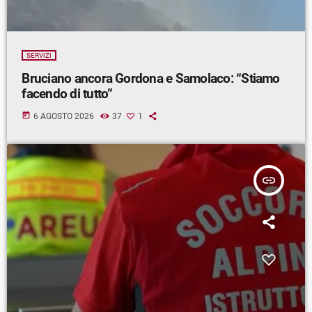
SERVIZI
Bruciano ancora Gordona e Samolaco: “Stiamo
facendo di tutto”
today
6 AGOSTO 2026
37
1
insert_link