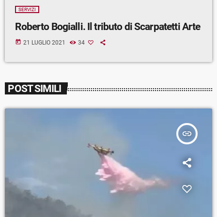
SERVIZI
Roberto Bogialli. Il tributo di Scarpatetti Arte
today
21 LUGLIO 2021
34
POST SIMILI
insert_link