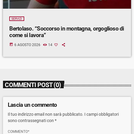
SERVIZI
Bertolaso. “Soccorso in montagna, orgoglioso di
come si lavora”
today
6 AGOSTO 2026
14
COMMENTI POST (0)
Lascia un commento
Il tuo indirizzo email non sarà pubblicato. I campi obbligatori
sono contrassegnati con *
COMMENTO*