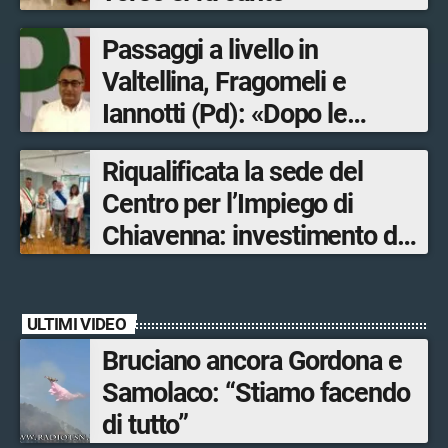
Passaggi a livello in
Valtellina, Fragomeli e
Iannotti (Pd): «Dopo le
Olimpiadi solo un terzo delle
Riqualificata la sede del
opere sostitutive sarà
Centro per l’Impiego di
ultimato entro il 2026»
Chiavenna: investimento da
quasi 250mila euro
ULTIMI VIDEO
Bruciano ancora Gordona e
Samolaco: “Stiamo facendo
di tutto”