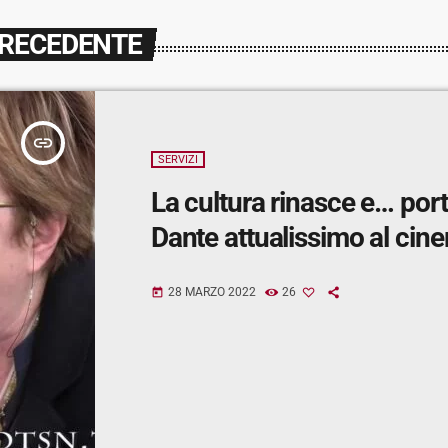
PRECEDENTE
insert_link
SERVIZI
La cultura rinasce e… por
Dante attualissimo al cin
28 MARZO 2022
26
today