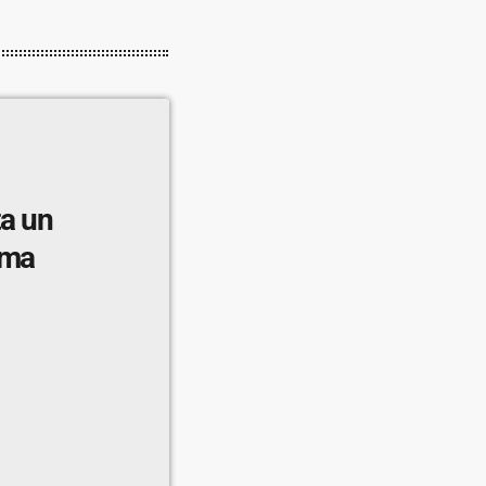
ta un
ema