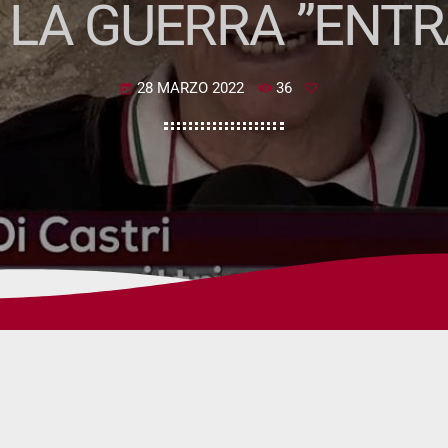
LA GUERRA ”ENTR
28 MARZO 2022
36
today