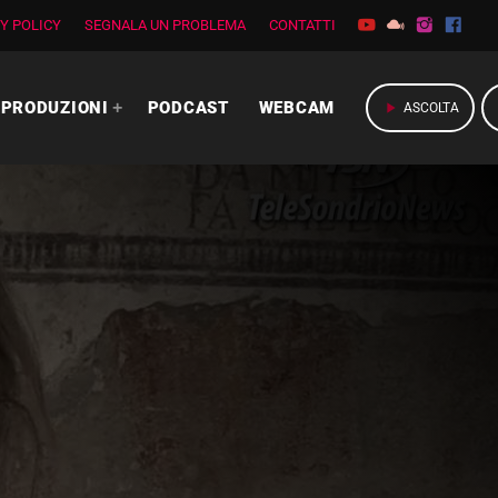
Y POLICY
SEGNALA UN PROBLEMA
CONTATTI
PRODUZIONI
PODCAST
WEBCAM
play_arrow
ASCOLTA