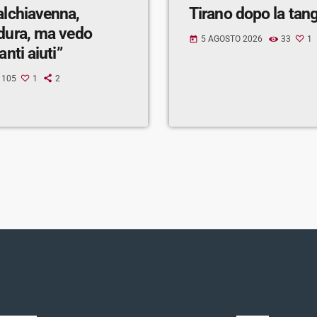
alchiavenna,
Tirano dopo la tan
 dura, ma vedo
5 AGOSTO 2026
33
1
today
anti aiuti”
105
1
2