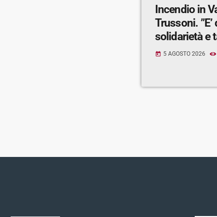
Incendio in V
Trussoni. ”E’
solidarietà e t
5 AGOSTO 2026
today