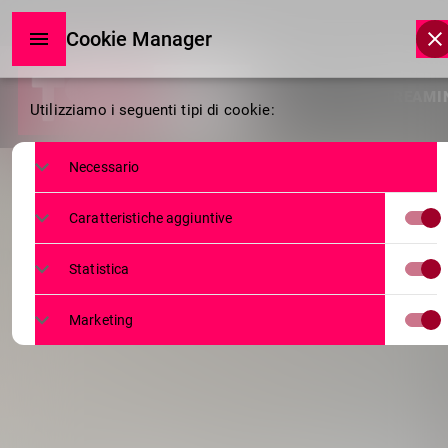
Cookie Manager
Cookie
HOME
LIVE STREAMI
Utilizziamo i seguenti tipi di cookie:
Manager
Necessario
Caratteristiche aggiuntive
Statistica
Marketing