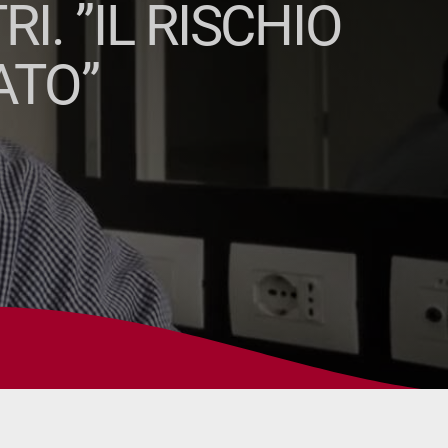
. ”IL RISCHIO
ATO”