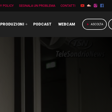
Y POLICY
SEGNALA UN PROBLEMA
CONTATTI
PRODUZIONI
PODCAST
WEBCAM
play_arrow
ASCOLTA