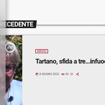
PRECEDENTE
insert_link
SERVIZI
Tartano, sfida a tre…infuo
8 GIUGNO 2022
30
today