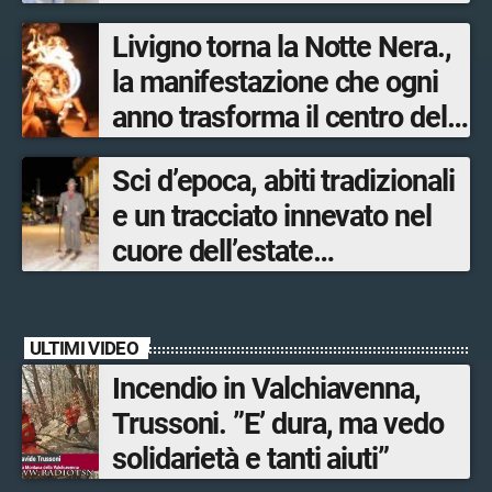
ideata e organizzata
Livigno torna la Notte Nera.,
dall’Associazione
la manifestazione che ogni
mandamentale di
anno trasforma il centro del
Confcommercio Sondrio in
paese in un palcoscenico a
collaborazione con Sondrio
Sci d’epoca, abiti tradizionali
cielo aperto
Shopping.
e un tracciato innevato nel
cuore dell’estate
accompagnano Livigno verso
la nuova stagione invernale
ULTIMI VIDEO
Incendio in Valchiavenna,
Trussoni. ”E’ dura, ma vedo
solidarietà e tanti aiuti”