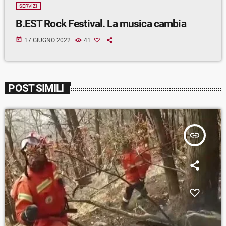
SERVIZI
B.EST Rock Festival. La musica cambia
today
17 GIUGNO 2022
41
POST SIMILI
insert_link