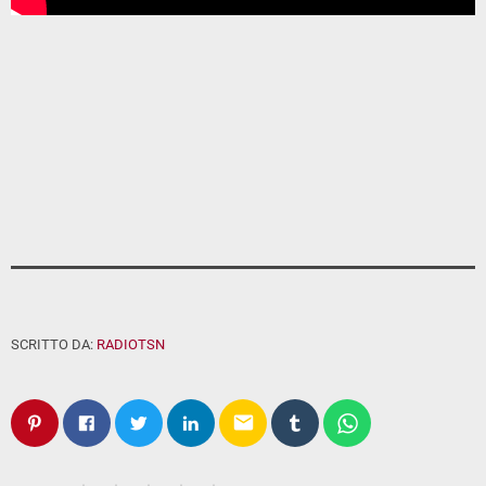
SCRITTO DA:
RADIOTSN
email