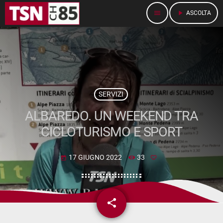
menu
play_arrow
ASCOLTA
SERVIZI
ALBAREDO. UN WEEKEND TRA
CICLOTURISMO E SPORT
17 GIUGNO 2022
33
today
share
email