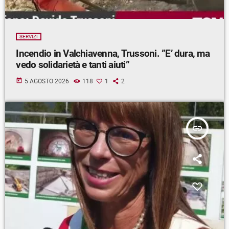
SERVIZI
Incendio in Valchiavenna, Trussoni. ”E’ dura, ma
vedo solidarietà e tanti aiuti”
today
5 AGOSTO 2026
118
1
2
insert_link