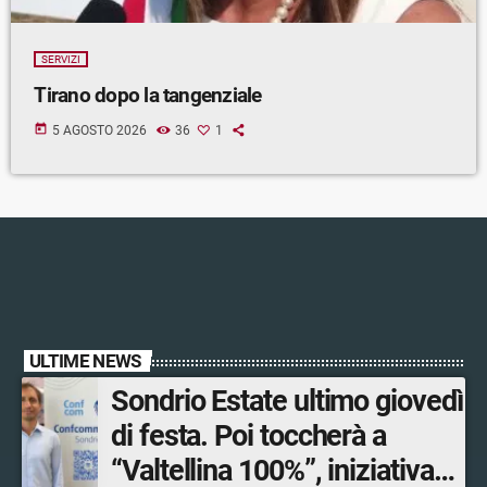
SERVIZI
Tirano dopo la tangenziale
today
5 AGOSTO 2026
36
1
ULTIME NEWS
Sondrio Estate ultimo giovedì
di festa. Poi toccherà a
“Valtellina 100%”, iniziativa