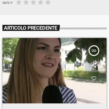
RATE IT
ARTICOLO PRECEDENTE
insert_link