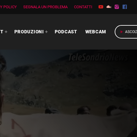
Y POLICY
SEGNALA UN PROBLEMA
CONTATTI
RT
PRODUZIONI
PODCAST
WEBCAM
play_arrow
ASCOL