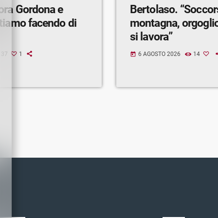
ora Gordona e
Bertolaso. “Soccor
tiamo facendo di
montagna, orgogli
si lavora”
37
1
6 AGOSTO 2026
14
today