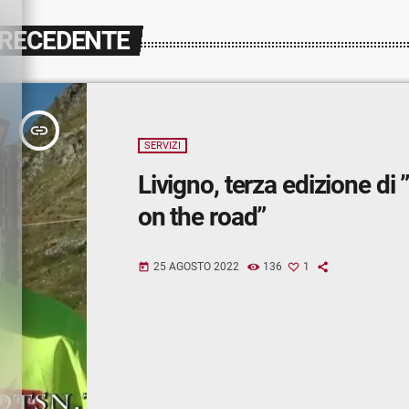
PRECEDENTE
insert_link
SERVIZI
Livigno, terza edizione di
on the road”
25 AGOSTO 2022
136
1
today