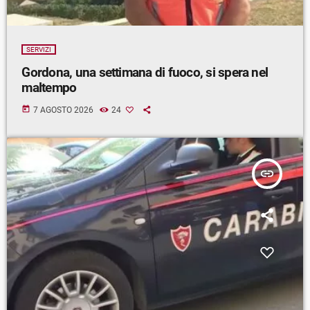
SERVIZI
Gordona, una settimana di fuoco, si spera nel
maltempo
today
7 AGOSTO 2026
24
insert_link