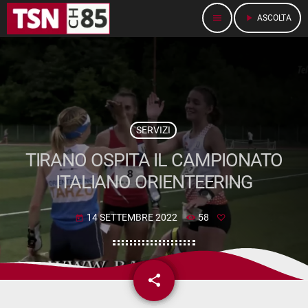
menu
play_arrow
ASCOLTA
SERVIZI
TIRANO OSPITA IL CAMPIONATO
ITALIANO ORIENTEERING
14 SETTEMBRE 2022
58
today
share
email