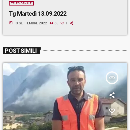
TELEGIORNALE
Tg Martedì 13.09.2022
today
13 SETTEMBRE 2022
63
1
POST SIMILI
insert_link