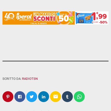
SCRITTO DA:
RADIOTSN
email