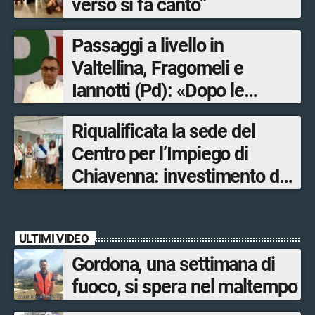
verso si fa canto”
Passaggi a livello in
Valtellina, Fragomeli e
Iannotti (Pd): «Dopo le
Olimpiadi solo un terzo delle
Riqualificata la sede del
opere sostitutive sarà
Centro per l’Impiego di
ultimato entro il 2026»
Chiavenna: investimento da
quasi 250mila euro
ULTIMI VIDEO
Gordona, una settimana di
fuoco, si spera nel maltempo