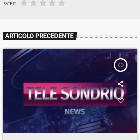
RATE IT
ARTICOLO PRECEDENTE
insert_link