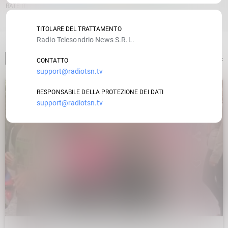
RATE IT
TITOLARE DEL TRATTAMENTO
Radio Telesondrio News S.R.L.
ARTICOLO PRECEDENTE
CONTATTO
support@radiotsn.tv
RESPONSABILE DELLA PROTEZIONE DEI DATI
support@radiotsn.tv
insert_link