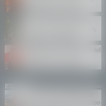
Legambiente Lecco lancia
l’allarme: «Serve vera
prevenzione»
Tiranotte 2026 fa il pieno:
Tirano si riempie di musica,
spettacoli e visitatori
Sondrio, domani i funerali del
carabiniere Alessandro
Giannetti: aveva 42 anni
ULTIMI VIDEO
Gordona, una settimana di
fuoco, si spera nel maltempo