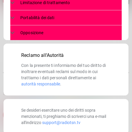
Limitazione di trattamento
Portabilità dei dati
Opposizione
Reclamo all'Autorità
Con la presente ti informiamo del tuo diritto di
inoltrare eventuali reclami sul modo in cui
trattiamo i dati personali direttamente ai
autorità responsabile
.
SCRITTO DA:
RADIOTSN
Se desideri esercitare uno dei diritti sopra
email
menzionati, ti preghiamo di scriverci una e-mail
all'indirizzo
support@radiotsn.tv