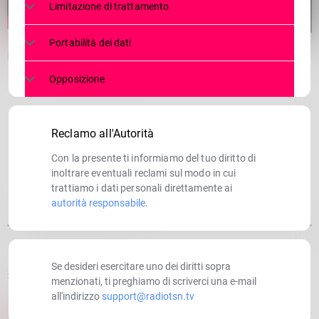
Limitazione di trattamento
Portabilità dei dati
Furlini: ”Da Albaredo la gente non va più via, ecco perchè”
Opposizione
Reclamo all'Autorità
Con la presente ti informiamo del tuo diritto di
inoltrare eventuali reclami sul modo in cui
trattiamo i dati personali direttamente ai
autorità responsabile
.
Se desideri esercitare uno dei diritti sopra
SCRITTO DA:
RADIOTSN
menzionati, ti preghiamo di scriverci una e-mail
all'indirizzo
support@radiotsn.tv