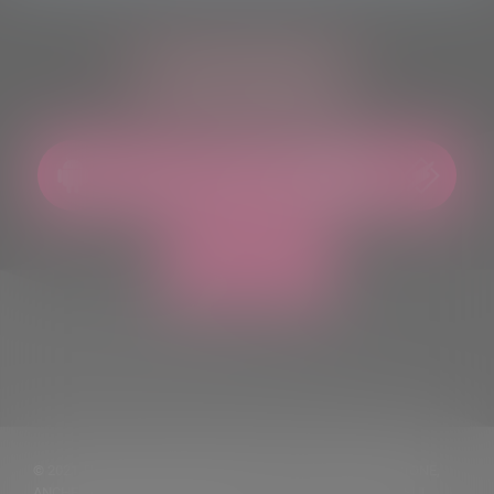
ASCOLTACI OVUNQUE
© 2021 TUTTI I DIRITTI RISERVATI. VIETATA LA RIPRODUZIONE,
ANCHE PARZIALE, DEI TESTI DELLE NOTIZIE PUBBLICATE SUL