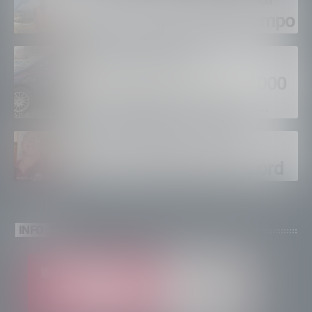
fuoco, si spera nel maltempo
Sondrio, furti nei
supermercati per oltre 3000
euro, foglio di via per un
ventinovenne
Calici Valtellina, Sondrio
brinda a un’estate da record
INFO