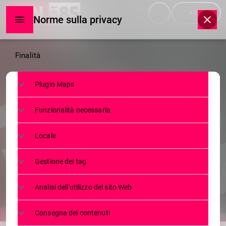
menu
play_arrow
ASCOLTA
Norme sulla privacy
Norme
Finalità
sulla
Plugin Maps
privacy
SERVIZI
Funzionalità necessaria
FURLINI: ”DA ALBAREDO LA
GENTE NON VA PIÙ VIA, ECCO
Locale
PERCHÈ”
Gestione dei tag
3 FEBBRAIO 2023
36
today
Analisi dell'utilizzo del sito Web
Consegna dei contenuti
share
email