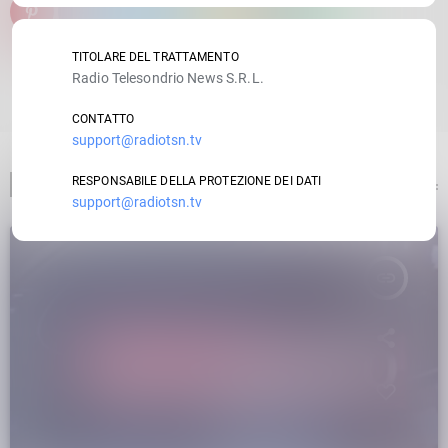
email
TITOLARE DEL TRATTAMENTO
Radio Telesondrio News S.R.L.
RATE IT
CONTATTO
support@radiotsn.tv
ARTICOLO PRECEDENTE
RESPONSABILE DELLA PROTEZIONE DEI DATI
support@radiotsn.tv
insert_link