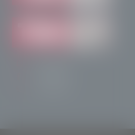
info@radiotsn.tv
Tele Sondrio News
TeleSondrioNews