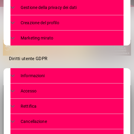
share
email
Gestione della privacy dei dati
Creazione del profilo
Marketing mirato
Diritti utente GDPR
Informazioni
Accesso
Rettifica
Cancellazione