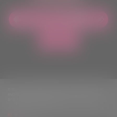
© 2021 TUTTI I DIRITTI RISERVATI. VIETATA LA RIPRODUZIONE,
ANCHE PARZIALE, DEI TESTI DELLE NOTIZIE PUBBLICATE SUL
SITO, SENZA CITARNE LA FONTE