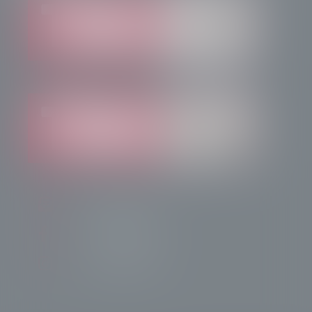
info@radiotsn.tv
Tele Sondrio News
TeleSondrioNews