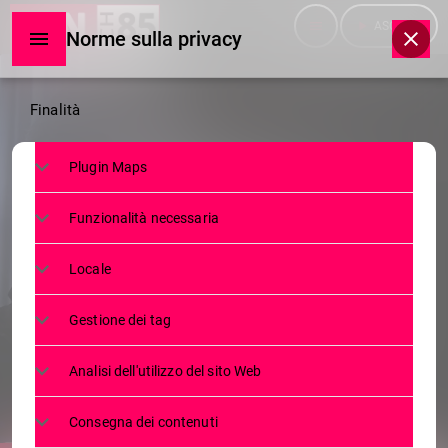
menu
play_arrow
ASCOLTA
Norme sulla privacy
Norme
Finalità
sulla
Plugin Maps
privacy
SERVIZI
Funzionalità necessaria
PROVINCIA, ”MENEGOLA
PRESIDENTE POCO
Locale
RAPPRESENTATIVO” ”SONO
Gestione dei tag
ELETTO E NON MI DIMETTO”
Analisi dell'utilizzo del sito Web
3 FEBBRAIO 2023
76
today
Consegna dei contenuti