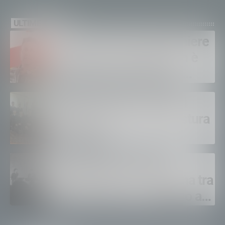
ULTIME NEWS
Sondrio, morto il carabiniere
Alessandro Gianetti: non è
sopravvissuto alle gravi
ustioni
Polizia di Stato, 16 nuovi
agenti in prova alla Questura
di Sondrio
LeAltreNote 2026, tre
appuntamenti in Valtellina tra
musica, teatro e omaggio a
San Francesco