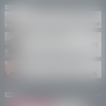
ULTIMI VIDEO
Gordona, una settimana di
fuoco, si spera nel maltempo
Sondrio, furti nei
supermercati per oltre 3000
euro, foglio di via per un
ventinovenne
Calici Valtellina, Sondrio
brinda a un’estate da record
INFO