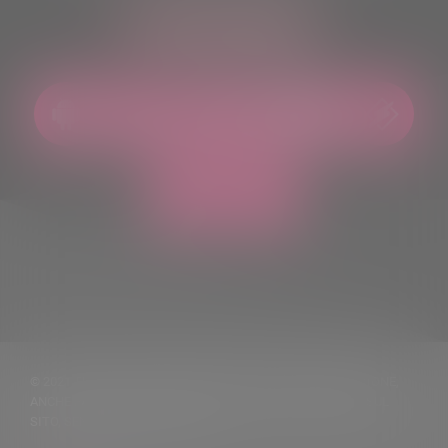
ASCOLTACI OVUNQUE
© 2021 TUTTI I DIRITTI RISERVATI. VIETATA LA RIPRODUZIONE,
ANCHE PARZIALE, DEI TESTI DELLE NOTIZIE PUBBLICATE SUL
SITO, SENZA CITARNE LA FONTE