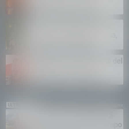
Legambiente Lecco lancia
l’allarme: «Serve vera
prevenzione»
Tiranotte 2026 fa il pieno:
Tirano si riempie di musica,
spettacoli e visitatori
Sondrio, domani i funerali del
carabiniere Alessandro
Giannetti: aveva 42 anni
ULTIMI VIDEO
Gordona, una settimana di
fuoco, si spera nel maltempo