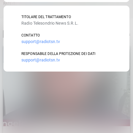
RATE IT
TITOLARE DEL TRATTAMENTO
Radio Telesondrio News S.R.L.
ARTICOLO PRECEDENTE
CONTATTO
support@radiotsn.tv
RESPONSABILE DELLA PROTEZIONE DEI DATI
support@radiotsn.tv
insert_link