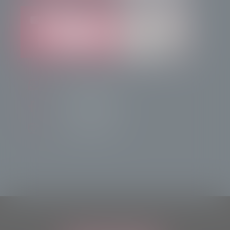
info@radiotsn.tv
Tele Sondrio News
TeleSondrioNews