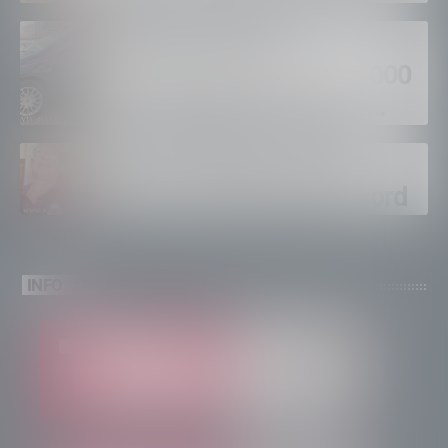
Sondrio, furti nei
supermercati per oltre 3000
euro, foglio di via per un
ventinovenne
Calici Valtellina, Sondrio
brinda a un’estate da record
INFO