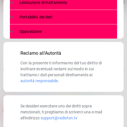
Limitazione di trattamento
Portabilità dei dati
Opposizione
Reclamo all'Autorità
Con la presente ti informiamo del tuo diritto di
inoltrare eventuali reclami sul modo in cui
trattiamo i dati personali direttamente ai
autorità responsabile
.
SCRITTO DA:
RADIOTSN
Se desideri esercitare uno dei diritti sopra
email
menzionati, ti preghiamo di scriverci una e-mail
all'indirizzo
support@radiotsn.tv