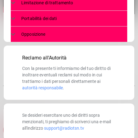
Limitazione di trattamento
Portabilità dei dati
Opposizione
Reclamo all'Autorità
Con la presente ti informiamo del tuo diritto di
inoltrare eventuali reclami sul modo in cui
trattiamo i dati personali direttamente ai
autorità responsabile
.
SCRITTO DA:
RADIOTSN
Se desideri esercitare uno dei diritti sopra
menzionati, ti preghiamo di scriverci una e-mail
all'indirizzo
support@radiotsn.tv
email