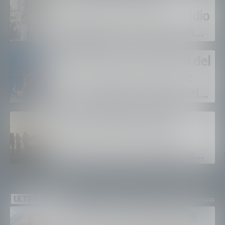
Sondrio si ferma per
Alessandro Giannetti: l’addio
al carabiniere morto dopo
l’incidente in moto
Val Masino, tre interventi del
Soccorso Alpino in poche
ore: recuperati sei alpinisti
ed escursionisti
Sunny Valley Mountain
Lodge: concerto a 2.800
metri nel Parco Nazionale
dello Stelvio
ULTIMI VIDEO
Gordona, una settimana di