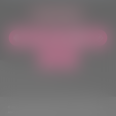
ASCOLTACI OVUNQUE
© 2021 TUTTI I DIRITTI RISERVATI. VIETATA LA RIPRODUZIONE,
ANCHE PARZIALE, DEI TESTI DELLE NOTIZIE PUBBLICATE SUL