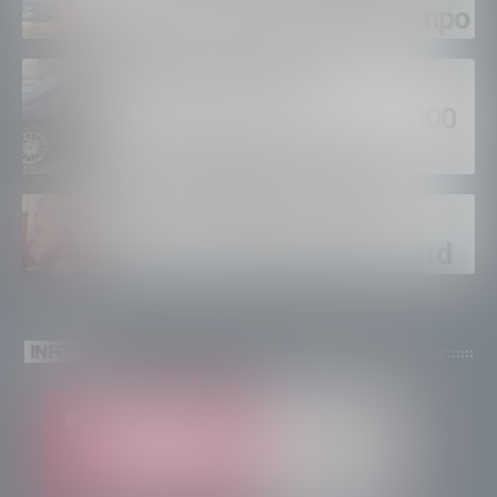
fuoco, si spera nel maltempo
Sondrio, furti nei
supermercati per oltre 3000
euro, foglio di via per un
ventinovenne
Calici Valtellina, Sondrio
brinda a un’estate da record
INFO