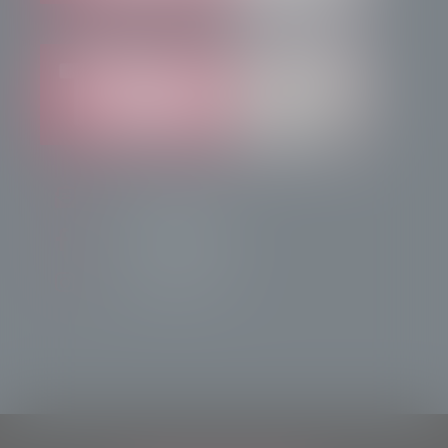
info@radiotsn.tv
Tele Sondrio News
TeleSondrioNews