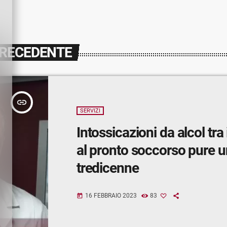
PRECEDENTE
insert_link
SERVIZI
Intossicazioni da alcol tra 
al pronto soccorso pure u
tredicenne
16 FEBBRAIO 2023
83
today