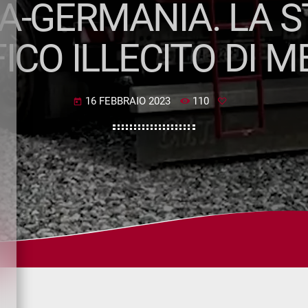
A-GERMANIA. LA S
ICO ILLECITO DI M
16 FEBBRAIO 2023
110
today