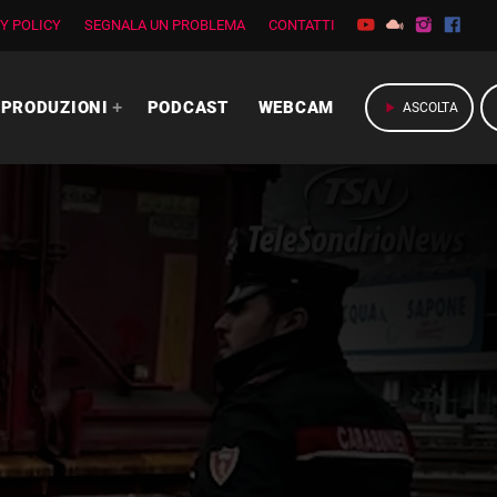
Y POLICY
SEGNALA UN PROBLEMA
CONTATTI
PRODUZIONI
PODCAST
WEBCAM
play_arrow
ASCOLTA