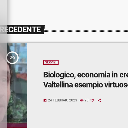
PRECEDENTE
insert_link
SERVIZI
Biologico, economia in cre
Valtellina esempio virtuos
24 FEBBRAIO 2023
90
today