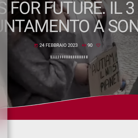
S FOR FUTURE. IL 
UNTAMENTO A SON
24 FEBBRAIO 2023
90
today