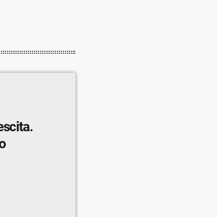
scita.
o