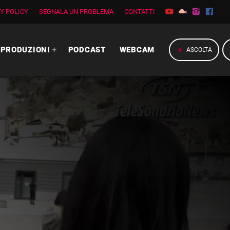
Y POLICY
SEGNALA UN PROBLEMA
CONTATTI
PRODUZIONI
PODCAST
WEBCAM
play_arrow
ASCOLTA