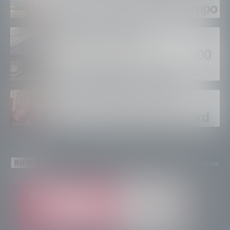
fuoco, si spera nel maltempo
Sondrio, furti nei
supermercati per oltre 3000
euro, foglio di via per un
ventinovenne
Calici Valtellina, Sondrio
brinda a un’estate da record
INFO