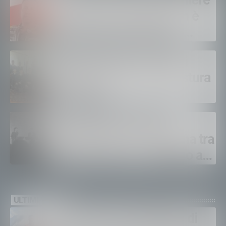
Sondrio, morto il carabiniere
Alessandro Gianetti: non è
sopravvissuto alle gravi
ustioni
Polizia di Stato, 16 nuovi
agenti in prova alla Questura
di Sondrio
LeAltreNote 2026, tre
appuntamenti in Valtellina tra
musica, teatro e omaggio a
San Francesco
ULTIMI VIDEO
Gordona, una settimana di