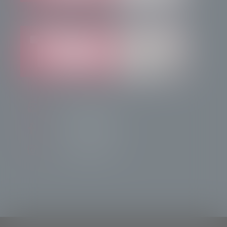
info@radiotsn.tv
Tele Sondrio News
TeleSondrioNews