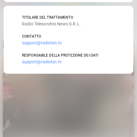
RATE IT
TITOLARE DEL TRATTAMENTO
Radio Telesondrio News S.R.L.
CONTATTO
support@radiotsn.tv
ARTICOLO PRECEDENTE
RESPONSABILE DELLA PROTEZIONE DEI DATI
support@radiotsn.tv
insert_link