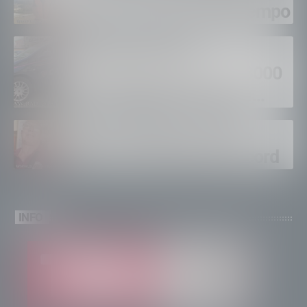
fuoco, si spera nel maltempo
Sondrio, furti nei
supermercati per oltre 3000
euro, foglio di via per un
ventinovenne
Calici Valtellina, Sondrio
brinda a un’estate da record
INFO