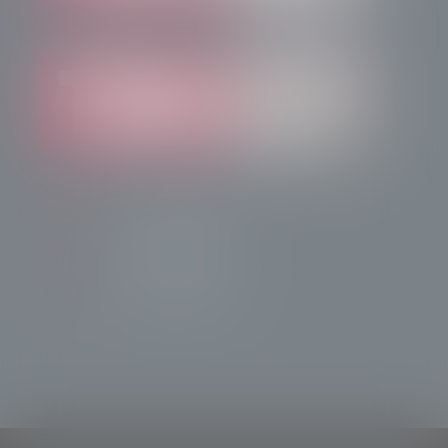
info@radiotsn.tv
Tele Sondrio News
TeleSondrioNews