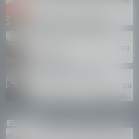
Sondrio, morto il carabiniere
Alessandro Gianetti: non è
sopravvissuto alle gravi
ustioni
Polizia di Stato, 16 nuovi
agenti in prova alla Questura
di Sondrio
LeAltreNote 2026, tre
appuntamenti in Valtellina tra
musica, teatro e omaggio a
San Francesco
ULTIMI VIDEO
Gordona, una settimana di