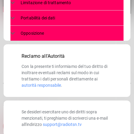
Limitazione di trattamento
Portabilità dei dati
Opposizione
Reclamo all'Autorità
Con la presente ti informiamo del tuo diritto di
inoltrare eventuali reclami sul modo in cui
trattiamo i dati personali direttamente ai
autorità responsabile
.
SCRITTO DA:
RADIOTSN
Se desideri esercitare uno dei diritti sopra
menzionati, ti preghiamo di scriverci una e-mail
all'indirizzo
support@radiotsn.tv
email